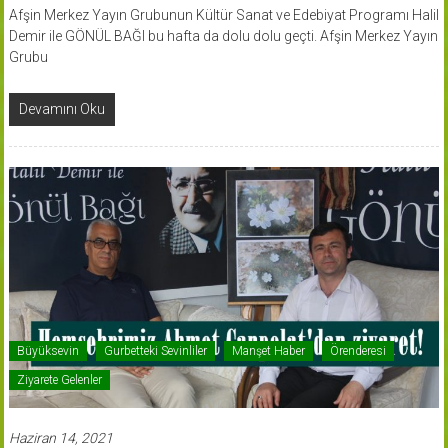
Afşin Merkez Yayın Grubunun Kültür Sanat ve Edebiyat Programı Halil
Demir ile GÖNÜL BAĞI bu hafta da dolu dolu geçti. Afşin Merkez Yayın
Grubu
Devamını Oku
Büyüksevin
Gurbetteki Sevinliler
Manşet Haber
Örenderesi
Ziyarete Gelenler
Haziran 14, 2021