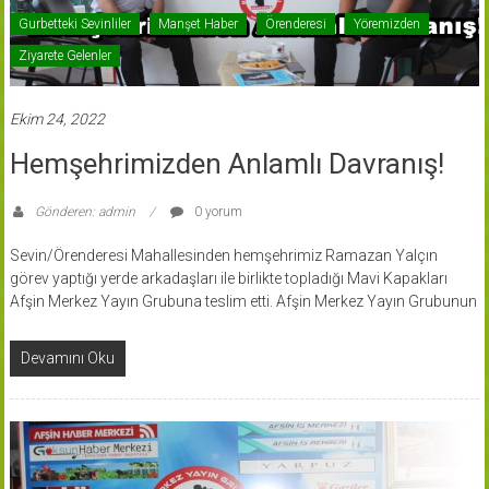
Gurbetteki Sevinliler
Manşet Haber
Örenderesi
Yöremizden
Ziyarete Gelenler
Ekim 24, 2022
Hemşehrimizden Anlamlı Davranış!
Gönderen: admin
0 yorum
Sevin/Örenderesi Mahallesinden hemşehrimiz Ramazan Yalçın
görev yaptığı yerde arkadaşları ile birlikte topladığı Mavi Kapakları
Afşin Merkez Yayın Grubuna teslim etti. Afşin Merkez Yayın Grubunun
Devamını Oku