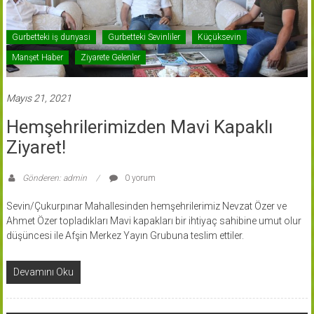
Gurbetteki iş dunyasi
Gurbetteki Sevinliler
Küçüksevin
Manşet Haber
Ziyarete Gelenler
Mayıs 21, 2021
Hemşehrilerimizden Mavi Kapaklı
Ziyaret!
Gönderen: admin
0 yorum
Sevin/Çukurpınar Mahallesinden hemşehrilerimiz Nevzat Özer ve
Ahmet Özer topladıkları Mavi kapakları bir ihtiyaç sahibine umut olur
düşüncesi ile Afşin Merkez Yayın Grubuna teslim ettiler.
Devamını Oku