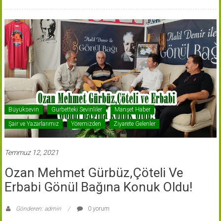
Büyüksevin
Gurbetteki Sevinliler
Manşet Haber
Şair ve Yazarlarımız
Yöremizden
Ziyarete Gelenler
Temmuz 12, 2021
Ozan Mehmet Gürbüz,Çöteli Ve
Erbabi Gönül Bağına Konuk Oldu!
Gönderen: admin
0 yorum