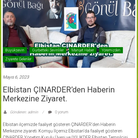
Büyüksevin
Gurbetteki Sevinliler
Manşet Haber
Yöremizden
Ziyarete Gelenler
Mayıs 6, 2023
Elbistan ÇINARDER’den Haberin
Merkezine Ziyaret.
Gönderen: admin
0 yorum
Elbistan ilçemizde faaliyet gösteren ÇINARDER’den Haberin
Merkezine ziyareti. Komşu İlçemiz Elbistan’da faaliyet gösteren
ÇINARDER Yönetim Kurulu Üyesi ve İYİLİKDER Elbistan Temsilcisi