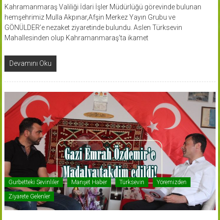
Kahramanmaraş Valiliği İdari İşler Müdürlüğü görevinde bulunan
hemşehrimiz Mulla Akpınar,Afşin Merkez Yayın Grubu ve
GÖNÜLDER’e nezaket ziyaretinde bulundu. Aslen Türksevin
Mahallesinden olup Kahramanmaraş’ta ikamet
Devamını Oku
Gurbetteki Sevinliler
Manşet Haber
Türksevin
Yöremizden
Ziyarete Gelenler