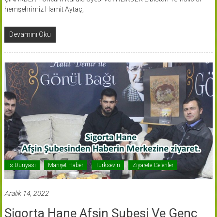
hemşehrimiz Hamit Aytaç,
Devamını Oku
Is Dunyasi
Manşet Haber
Türksevin
Ziyarete Gelenler
Aralık 14, 2022
Sigorta Hane Afşin Şubesi Ve Genç