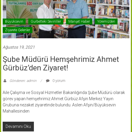
Büyüksevin
Gurbetteki Sevinliler
Manşet Haber
Yöremizden
Ziyarete Gelenler
Ağustos 19, 2021
Şube Müdürü Hemşehrimiz Ahmet
Gürbüz’den Ziyaret!
Gönderen: admin
0 yorum
Aile Çalışma ve Sosyal Hizmetler Bakanlığında Şube Müdürü olarak
görev yapan hemşehrimiz Ahmet Gürbüz Afşin Merkez Yayın
Grubuna nezaket ziyaretinde bulundu. Aslen Afşin/Büyüksevin
Mahallesinden
Devamını Oku