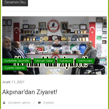
Devamını Oku
Gurbetteki Sevinliler
Manşet Haber
Türksevin
Yöremizden
Ziyarete Gelenler
Aralık 11, 2021
Akpınar’dan Ziyaret!
Gönderen: admin
0 yorum