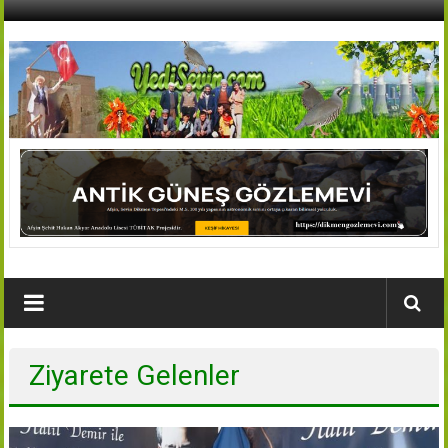
İçeriğe
geç
AFŞİN
YEDİSEVİN
HABER
Kahramanmaraş,Afşin,Sevin
Köyleri
Tanıtım
ve
Haber
Ziyarete Gelenler
Portalı