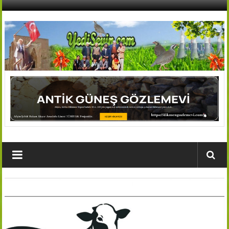
İçeriğe
geç
AFŞİN
YEDİSEVİN
HABER
Kahramanmaraş,Afşin,Sevin
Köyleri
Tanıtım
ve
Haber
Portalı