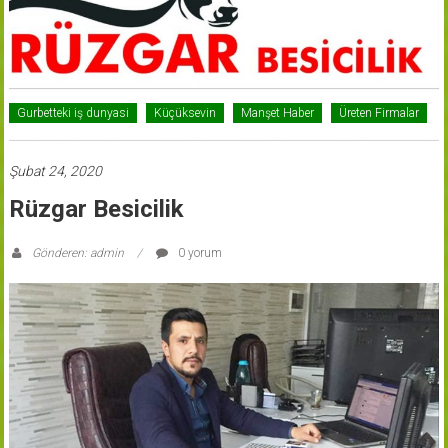
Gurbetteki iş dunyasi
Küçüksevin
Manşet Haber
Üreten Firmalar
Şubat 24, 2020
Rüzgar Besicilik
Gönderen: admin
0 yorum