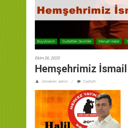
Büyüksevin
Gurbetteki Sevinliler
Manşet Haber
Ekim 26, 2020
Hemşehrimiz İsmail 
Gönderen: admin
0 yorum