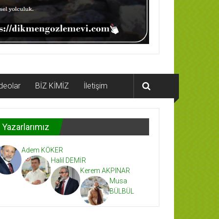
deolar
BİZ KİMİZ
İletişim
Yazarlarımız
Adem KÖKER
Halil DEMİR
Kerem AKPINAR
Musa
BÜLBÜL