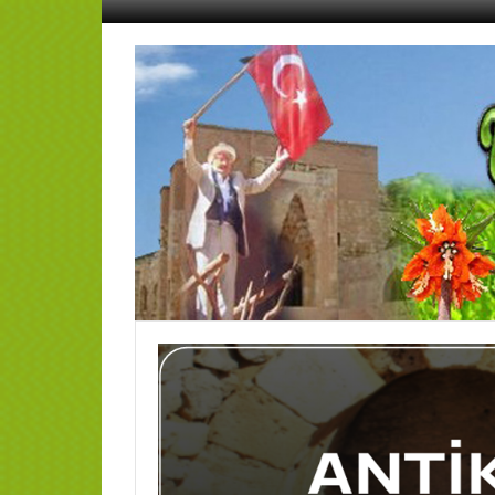
İçeriğe
geç
AFŞİN
YEDİSEVİN
HABER
Kahramanmaraş,Afşin,Sevin
Köyleri
Tanıtım
ve
Haber
Portalı