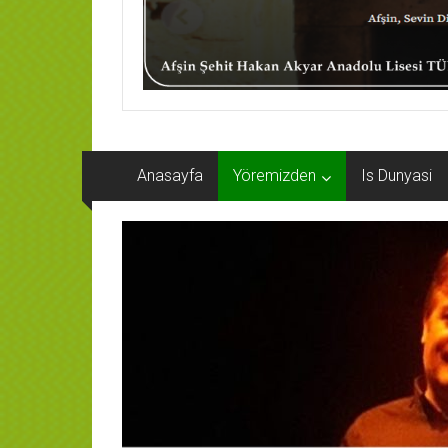
Anasayfa
Yöremizden
Is Dunyasi