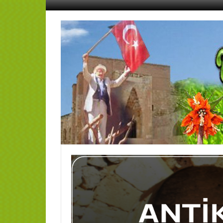
İçeriğe
geç
AFŞİN
YEDİSEVİN
HABER
Kahramanmaraş,Afşin,Sevin
Köyleri
Tanıtım
ve
Haber
Portalı