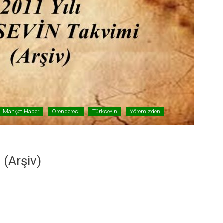
Manşet Haber
Örenderesi
Türksevin
Yöremizden
 (Arşiv)