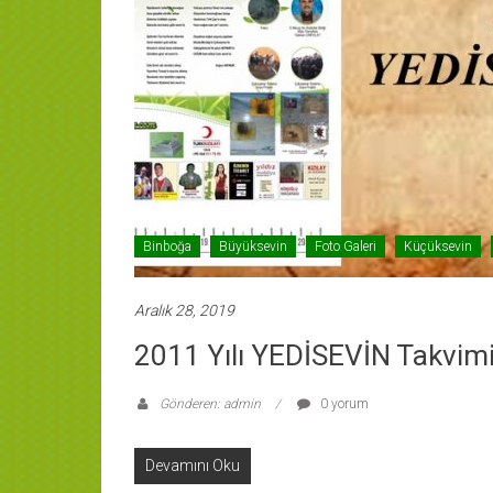
Binboğa
Büyüksevin
Foto Galeri
Küçüksevin
Aralık 28, 2019
2011 Yılı YEDİSEVİN Takvimi
Gönderen: admin
0 yorum
Devamını Oku