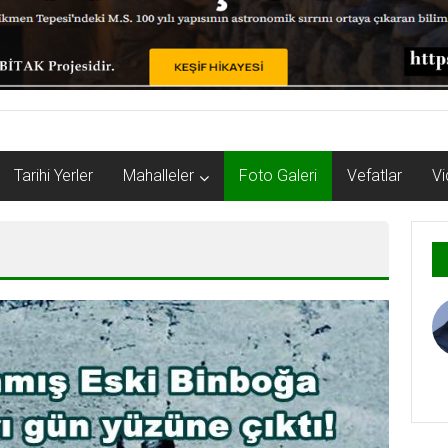
Tarihi Yerler
Mahalleler
Foto Galeri
Vefatlar
Vi