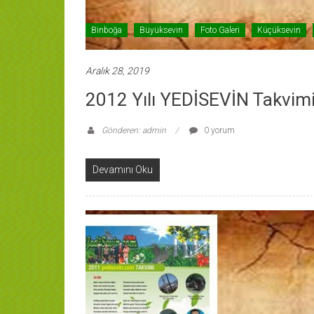
Binboğa
Büyüksevin
Foto Galeri
Küçüksevin
Aralık 28, 2019
2012 Yılı YEDİSEVİN Takvimi
Gönderen: admin
0 yorum
Devamını Oku