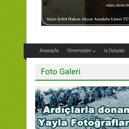
Anasayfa
Yöremizden
Is Dunyasi
Foto Galeri