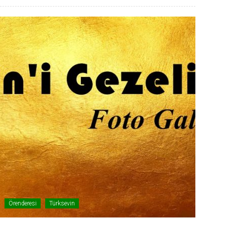
Örenderesi
Türksevin