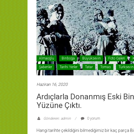
Almaoğlu
Binboğa
Büyüksevin
Foto Galeri
Şabenler
Tarihi Yerler
Tatar
Tomas
Türksevin
Haziran 16, 2020
Ardıçlarla Donanmış Eski Bi
Yüzüne Çıktı.
Gönderen: admin
0 yorum
Hangi tarihte çekildiğini bilmediğimiz bir kaç parça B