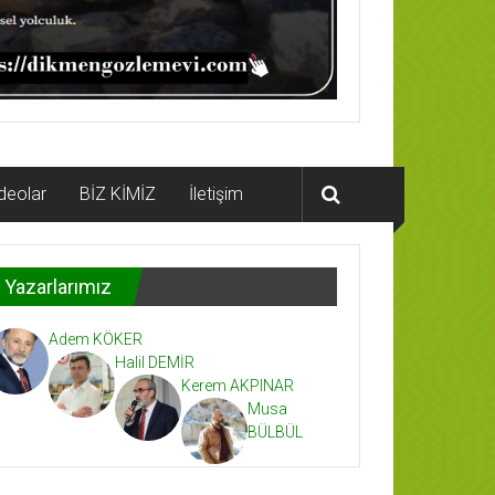
deolar
BİZ KİMİZ
İletişim
Yazarlarımız
Adem KÖKER
Halil DEMİR
Kerem AKPINAR
Musa
BÜLBÜL