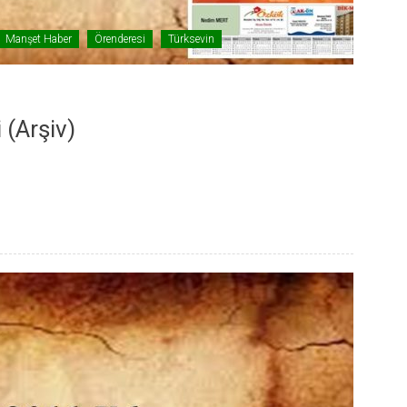
Manşet Haber
Örenderesi
Türksevin
 (Arşiv)