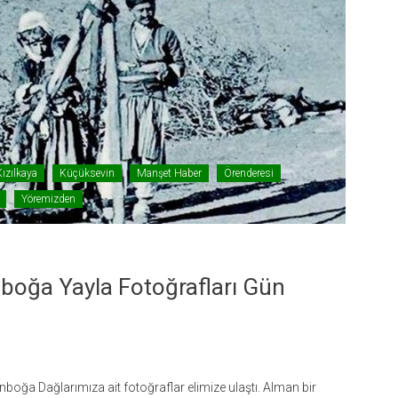
Kızılkaya
Küçüksevin
Manşet Haber
Örenderesi
Yöremizden
nboğa Yayla Fotoğrafları Gün
inboğa Dağlarımıza ait fotoğraflar elimize ulaştı. Alman bir