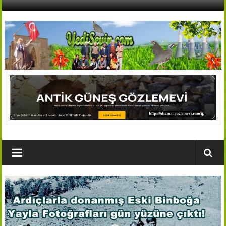
İçeriğe
geç
AFŞİN
YEDİSEVİN
HABER
Kahramanmaraş,Afşin,Sevin
Köyleri
Tanıtım
ve
Haber
Portalı