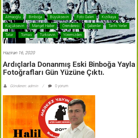
Almaoğlu
Binboğa
Büyüksevin
Foto Galeri
Kızılkaya
Küçüksevin
Manşet Haber
Örenderesi
Şabenler
Tarihi Yerler
Tatar
Tomas
Türksevin
Yöremizden
Haziran 16, 2020
Ardıçlarla Donanmış Eski Binboğa Yayla
Fotoğrafları Gün Yüzüne Çıktı.
Gönderen: admin
0 yorum