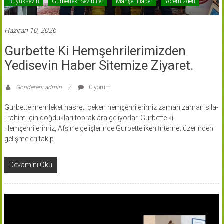
Büyüksevin
Gurbetteki Sevinliler
Manşet Haber
Yöremizden
Haziran 10, 2026
Gurbette Ki Hemşehrilerimizden
Yedisevin Haber Sitemize Ziyaret.
Gönderen: admin
0 yorum
Gurbette memleket hasreti çeken hemşehrilerimiz zaman zaman sıla-
i rahim için doğdukları topraklara geliyorlar. Gurbette ki
Hemşehrilerimiz, Afşin’e gelişlerinde Gurbette iken İnternet üzerinden
gelişmeleri takip
Devamını Oku