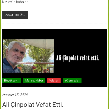
Kızılay’ın babaları
Devamını Oku
Büyüksevin
Manşet Haber
Vefatlar
Yöremizden
Haziran 15, 2026
Ali Çinpolat Vefat Etti.