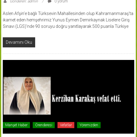
Gönderen: admin
0 yorum
Aslen Afşin’e bağlı Türksevin Mahallesinden olup Kahramanmaraş’ta
ikamet eden hemşehrimiz Yunus Eymen Demirkaynak Liselere Giriş
Sınavı (LGS)’nde 90 soruyu doğru yanıtlayarak 500 puanla Türkiye
Devamını Oku
Manşet Haber
Örenderesi
Vefatlar
Yöremizden