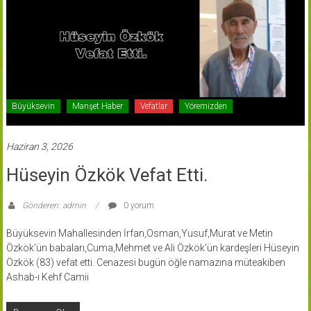
Büyüksevin
Manşet Haber
Vefatlar
Yöremizden
Haziran 3, 2026
Hüseyin Özkök Vefat Etti.
Gönderen: admin
0 yorum
Büyüksevin Mahallesinden İrfan,Osman,Yusuf,Murat ve Metin
Özkök’ün babaları,Cuma,Mehmet ve Ali Özkök’ün kardeşleri Hüseyin
Özkök (83) vefat etti. Cenazesi bugün öğle namazına müteakiben
Ashab-ı Kehf Camii