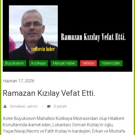
Büyüksevin
Kızılkaya
Manşet Haber
Vefatlar
Yöremizden
Haziran 17, 2026
Ramazan Kızılay Vefat Etti.
Gönderen: admin
0 yorum
Aslen Büyüksevin Mahallesi Kızılkaya Mezrasından olup Hilalkent
Konutlarında ikamet eden, Lokantacı Osman Kızılay’ın oğlu,
Yaşar,Nasip,Necmi ve Fatih Kızılay’ın kardeşleri, Erkan ve Mustafa