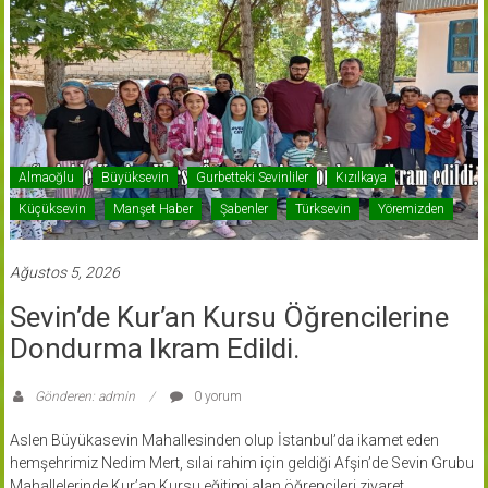
Almaoğlu
Büyüksevin
Gurbetteki Sevinliler
Kızılkaya
Küçüksevin
Manşet Haber
Şabenler
Türksevin
Yöremizden
Ağustos 5, 2026
Sevin’de Kur’an Kursu Öğrencilerine
Dondurma Ikram Edildi.
Gönderen: admin
0 yorum
Aslen Büyükasevin Mahallesinden olup İstanbul’da ikamet eden
hemşehrimiz Nedim Mert, sılai rahim için geldiği Afşin’de Sevin Grubu
Mahallelerinde Kur’an Kursu eğitimi alan öğrencileri ziyaret