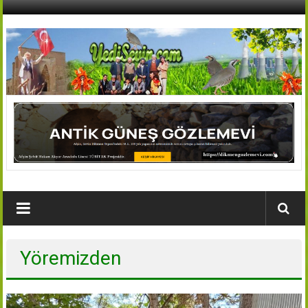
İçeriğe
geç
AFŞİN
YEDİSEVİN
HABER
Kahramanmaraş,Afşin,Sevin
Köyleri
Tanıtım
ve
Haber
Yöremizden
Portalı