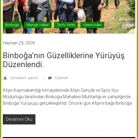
Binboğa
Manşet Haber
Tarihi Yerler
Yöremizden
Haziran 23, 2026
Binboğa’nın Güzelliklerine Yürüyüş
Düzenlendi.
Gönderen: admin
0 yorum
Afşin Kaymakamlığı himayelerinde Afşin Gençlik ve Spor İlçe
Müdürlüğü tarafından Binboğa Mahallesi Muhtarlığı ev sahipliğinde
Binboğa Yürüyüşü gerçekleştirildi. Önce ki gün Afşin’e bağlı Binboğa
Devamını Oku