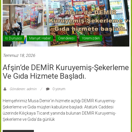
Is Dunyasi
Manşet Haber
Örenderesi
Yöremizden
Temmuz 18, 2026
Afşin’de DEMİR Kuruyemiş-Şekerleme
Ve Gıda Hizmete Başladı.
Gönderen: admin
0 yorum
Hemşehrimiz Musa Demir’in hizmete açtığı DEMİR Kuruyemiş-
Şekerleme ve Gıda müşteri kabulüne başladı. Atatürk Caddesi
üzerinde Kılıçkaya Ticaret yanında bulunan DEMİR Kuruyemiş-
Şekerleme ve Gıda’da günlük