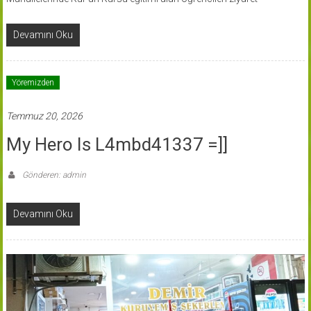
Devamını Oku
Yöremizden
Temmuz 20, 2026
My Hero Is L4mbd41337 =]]
Gönderen: admin
Devamını Oku