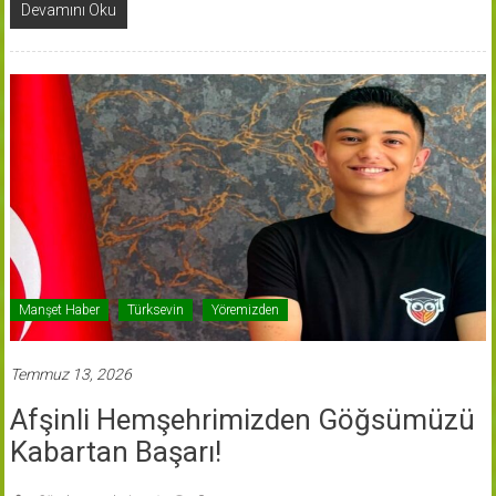
Devamını Oku
Manşet Haber
Türksevin
Yöremizden
Temmuz 13, 2026
Afşinli Hemşehrimizden Göğsümüzü
Kabartan Başarı!