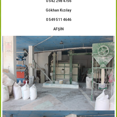
0 542 298 4756
Gökhan Kızılay
0 549 511 4646
AFŞİN