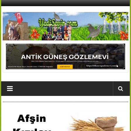
İçeriğe
geç
AFŞİN
YEDİSEVİN
HABER
Kahramanmaraş,Afşin,Sevin
Köyleri
Tanıtım
ve
Haber
Portalı