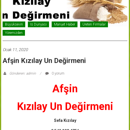
Büyüksevin
Is Dunyasi
Manşet Haber
Üreten Firmalar
Yöremizden
Ocak 11, 2020
Afşin Kızılay Un Değirmeni
Gönderen: admin
0 yorum
Afşin
Kızılay Un Değirmeni
Sefa Kızılay