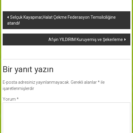
Yazı
Selçuk Kayapınar,Halat Çekme Federasyon Temsilciliğine
atandı!
dolaşımı
Afşin YILDIRIM Kuruyemiş ve Şekerleme
Bir yanıt yazın
E-posta adresiniz yayınlanmayacak.
Gerekli alanlar
*
ile
işaretlenmişlerdir
Yorum
*