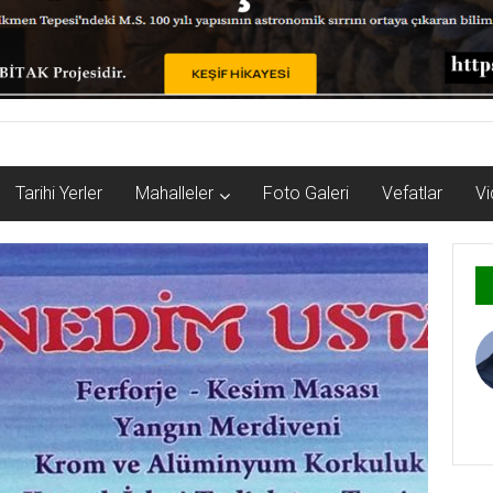
Tarihi Yerler
Mahalleler
Foto Galeri
Vefatlar
Vi