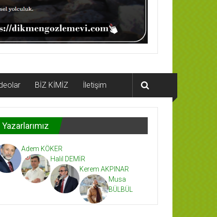
deolar
BİZ KİMİZ
İletişim
Yazarlarımız
Adem KÖKER
Halil DEMİR
Kerem AKPINAR
Musa
BÜLBÜL