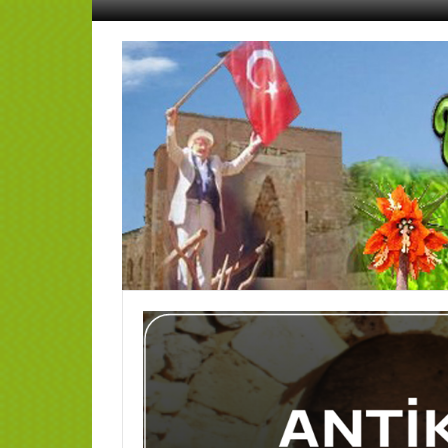
İçeriğe
geç
AFŞİN
YEDİSEVİN
HABER
Kahramanmaraş,Afşin,Sevin
Köyleri
Tanıtım
ve
Haber
Portalı