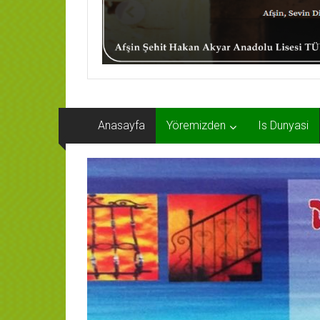
Anasayfa
Yöremizden
Is Dunyasi