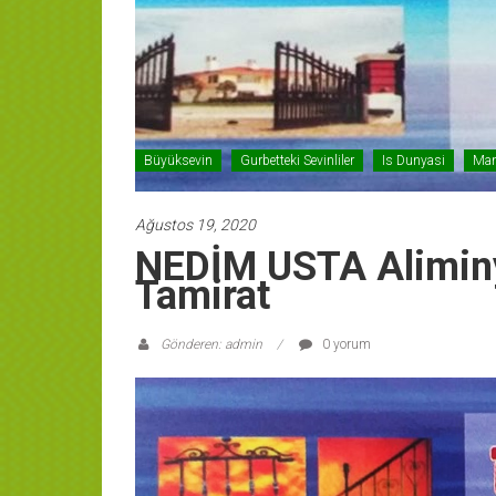
Büyüksevin
Gurbetteki Sevinliler
Is Dunyasi
Man
Ağustos 19, 2020
NEDİM USTA Alimin
Tamirat
Gönderen: admin
0 yorum