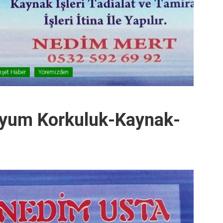
şet Haber
Yöremizden
yum Korkuluk-Kaynak-