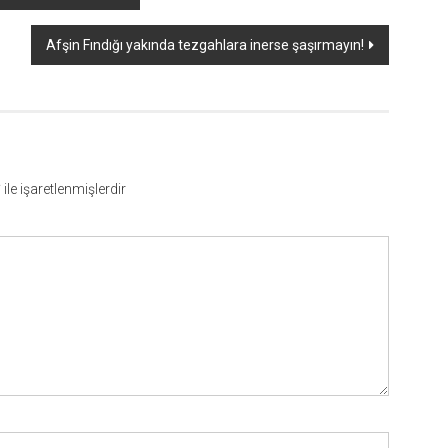
Afşin Fındığı yakında tezgahlara inerse şaşırmayın!
*
ile işaretlenmişlerdir