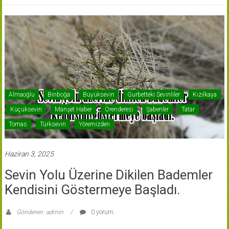
Almaoğlu
Binboğa
Büyüksevin
Gurbetteki Sevinliler
Kızılkaya
Küçüksevin
Manşet Haber
Örenderesi
Şabenler
Tatar
Tomas
Türksevin
Yöremizden
Haziran 3, 2025
Sevin Yolu Üzerine Dikilen Bademler
Kendisini Göstermeye Başladı.
Gönderen: admin
0 yorum