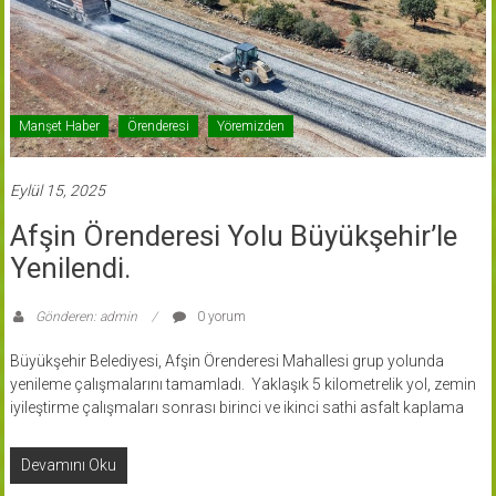
Manşet Haber
Örenderesi
Yöremizden
Eylül 15, 2025
Afşin Örenderesi Yolu Büyükşehir’le
Yenilendi.
Gönderen: admin
0 yorum
Büyükşehir Belediyesi, Afşin Örenderesi Mahallesi grup yolunda
yenileme çalışmalarını tamamladı. Yaklaşık 5 kilometrelik yol, zemin
iyileştirme çalışmaları sonrası birinci ve ikinci sathi asfalt kaplama
Devamını Oku