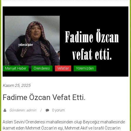
Manşet Haber
Örenderesi
Vefatlar
Yöremizden
Kasım 25, 2025
Fadime Özcan Vefat Etti.
Gönderen: admin
0 yorum
Aslen Sevin/Örenderesi mahallesinden olup Beyceğiz mahallesinde
ikamet eden Mehmet Özcan’ın eşi, Mehmet Akif ve İsrafil Özcan’ın