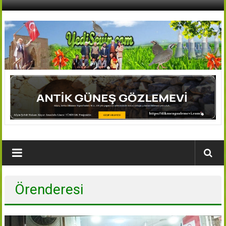
İçeriğe
geç
AFŞİN
YEDİSEVİN
HABER
Kahramanmaraş,Afşin,Sevin
Köyleri
Tanıtım
ve
Haber
Örenderesi
Portalı