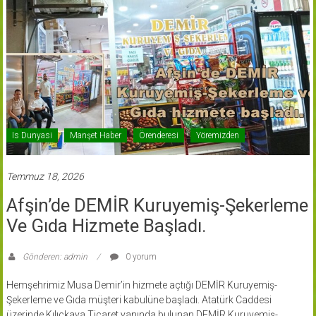
Is Dunyasi
Manşet Haber
Örenderesi
Yöremizden
Temmuz 18, 2026
Afşin’de DEMİR Kuruyemiş-Şekerleme
Ve Gıda Hizmete Başladı.
Gönderen: admin
0 yorum
Hemşehrimiz Musa Demir’in hizmete açtığı DEMİR Kuruyemiş-
Şekerleme ve Gıda müşteri kabulüne başladı. Atatürk Caddesi
üzerinde Kılıçkaya Ticaret yanında bulunan DEMİR Kuruyemiş-