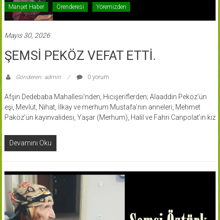
Manşet Haber
Örenderesi
Yöremizden
Mayıs 30, 2026
ŞEMSİ PEKÖZ VEFAT ETTİ.
Gönderen: admin
0 yorum
Afşin Dedebaba Mahallesi’nden, Hıcışeriflerden; Alaaddin Peköz’ün
eşi, Mevlüt, Nihat, İlkay ve merhum Mustafa’nın anneleri, Mehmet
Paköz’ün kayınvalidesi, Yaşar (Merhum), Halil ve Fahri Canpolat’ın kız
Devamını Oku