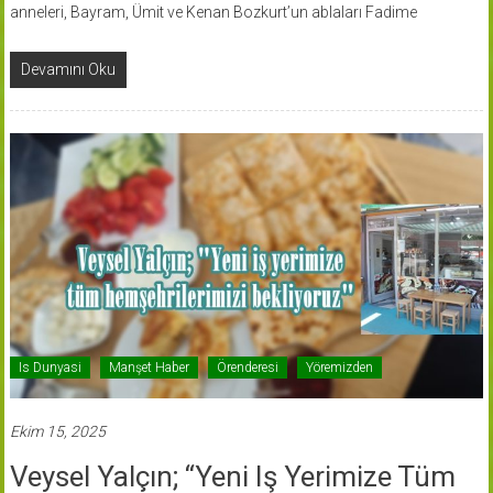
anneleri, Bayram, Ümit ve Kenan Bozkurt’un ablaları Fadime
Devamını Oku
Is Dunyasi
Manşet Haber
Örenderesi
Yöremizden
Ekim 15, 2025
Veysel Yalçın; “Yeni Iş Yerimize Tüm