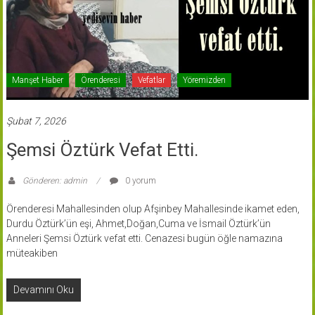
Manşet Haber
Örenderesi
Vefatlar
Yöremizden
Şubat 7, 2026
Şemsi Öztürk Vefat Etti.
Gönderen: admin
0 yorum
Örenderesi Mahallesinden olup Afşinbey Mahallesinde ikamet eden,
Durdu Öztürk’ün eşi, Ahmet,Doğan,Cuma ve İsmail Öztürk’ün
Anneleri Şemsi Öztürk vefat etti. Cenazesi bugün öğle namazına
müteakiben
Devamını Oku