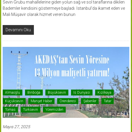
Sevin Grubu mahallelerine giden yolun sağ ve sol taraflarına dikilen
Bademler kendisini göstermeye başladı. İstanbul’da ikamet eden ve
Mali Müşavir olarak hizmet veren bunun
Devamını Oku
Almaoğlu
Binboğa
Büyüksevin
Is Dunyasi
Kızılkaya
Küçüksevin
Manşet Haber
Örenderesi
Şabenler
Tatar
Tomas
Türksevin
Yöremizden
Mayıs 27, 2025