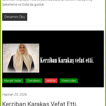
Şekerleme ve Gıda’da günlük
Devamını Oku
Manşet Haber
Örenderesi
Vefatlar
Yöremizden
Haziran 23, 2026
Kerziban Karakaş Vefat Etti.