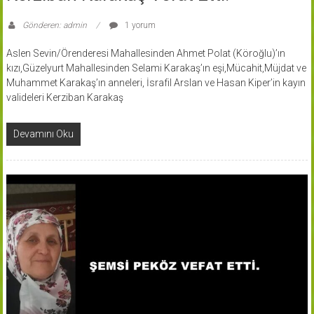
Gönderen: admin
1 yorum
Aslen Sevin/Örenderesi Mahallesinden Ahmet Polat (Köroğlu)’ın
kızı,Güzelyurt Mahallesinden Selami Karakaş’ın eşi,Mücahit,Müjdat ve
Muhammet Karakaş’ın anneleri, İsrafil Arslan ve Hasan Kiper’in kayın
valideleri Kerziban Karakaş
Devamını Oku