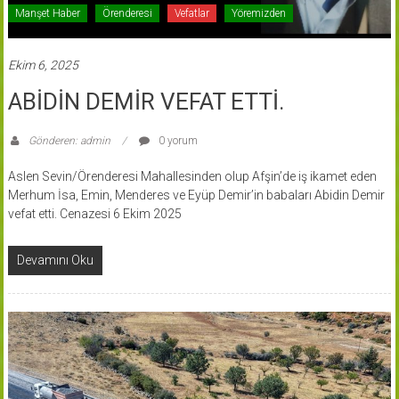
Manşet Haber
Örenderesi
Vefatlar
Yöremizden
Ekim 6, 2025
ABİDİN DEMİR VEFAT ETTİ.
Gönderen: admin
0 yorum
Aslen Sevin/Örenderesi Mahallesinden olup Afşin’de iş ikamet eden
Merhum İsa, Emin, Menderes ve Eyüp Demir’in babaları Abidin Demir
vefat etti. Cenazesi 6 Ekim 2025
Devamını Oku