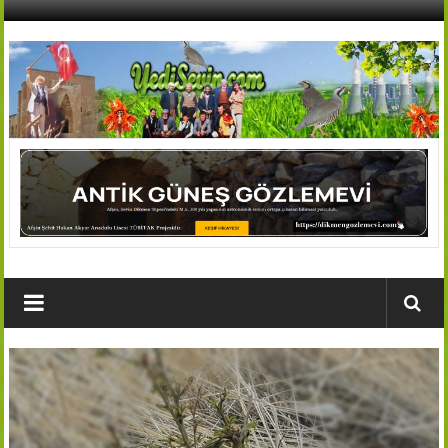
İçeriğe
geç
AFŞİN
YEDİSEVİN
HABER
Kahramanmaraş,Afşin,Sevin
Köyleri
Tanıtım
ve
Haber
Portalı