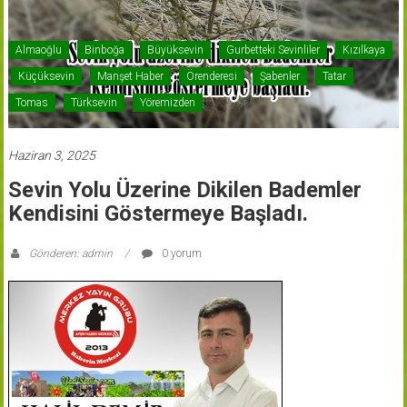
Almaoğlu
Binboğa
Büyüksevin
Gurbetteki Sevinliler
Kızılkaya
Küçüksevin
Manşet Haber
Örenderesi
Şabenler
Tatar
Tomas
Türksevin
Yöremizden
Haziran 3, 2025
Sevin Yolu Üzerine Dikilen Bademler
Kendisini Göstermeye Başladı.
Gönderen: admin
0 yorum