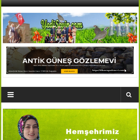
İçeriğe
geç
AFŞİN
YEDİSEVİN
HABER
Kahramanmaraş,Afşin,Sevin
Köyleri
Tanıtım
ve
Haber
Portalı