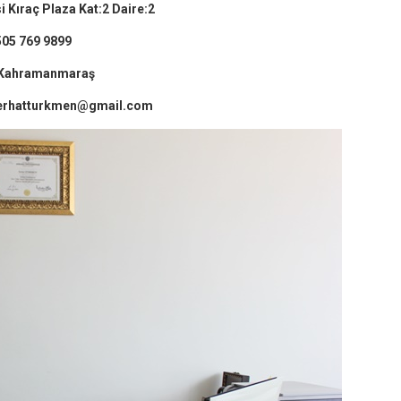
 Kıraç Plaza Kat:2 Daire:2
505 769 9899
-Kahramanmaraş
serhatturkmen@gmail.com