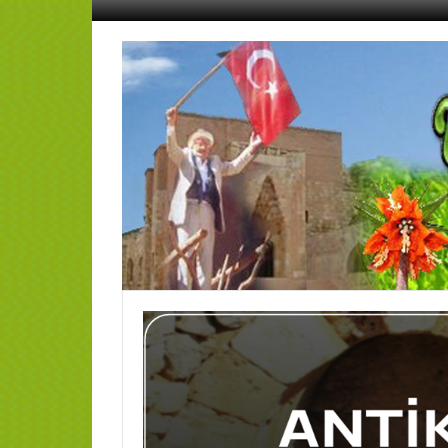
İçeriğe
geç
AFŞİN
YEDİSEVİN
HABER
Kahramanmaraş,Afşin,Sevin
Köyleri
Tanıtım
ve
Haber
Portalı