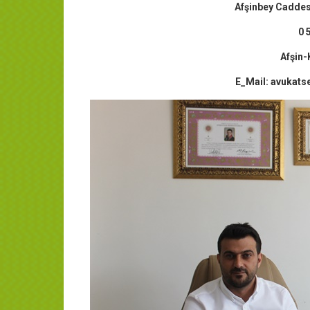
Afşinbey Caddesi
0 
Afşin
E_Mail: avukat