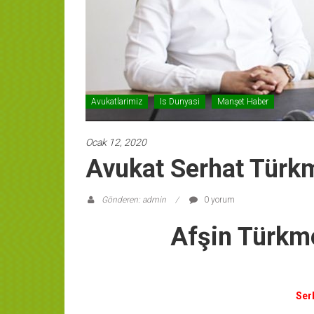
Avukatlarimiz
Is Dunyasi
Manşet Haber
Ocak 12, 2020
Avukat Serhat Türk
Gönderen: admin
0 yorum
Afşin Türkm
Ser