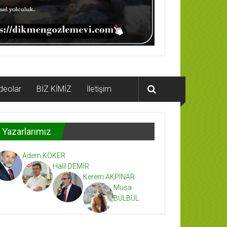
deolar
BİZ KİMİZ
İletişim
Yazarlarımız
Adem KÖKER
Halil DEMİR
Kerem AKPINAR
Musa
BÜLBÜL