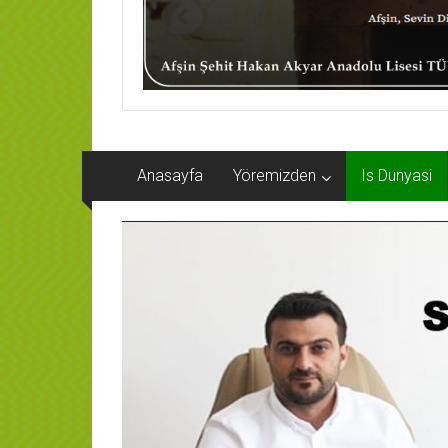
Anasayfa
Yöremizden
Is Dunyasi