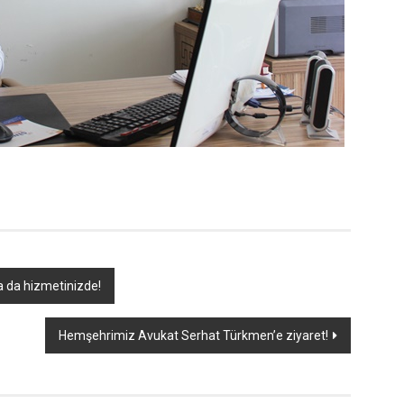
a da hizmetinizde!
Hemşehrimiz Avukat Serhat Türkmen’e ziyaret!