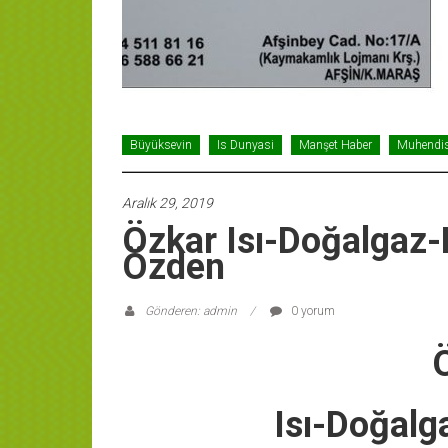
Büyüksevin
Is Dunyasi
Manşet Haber
Muhendis
Aralık 29, 2019
Özkar Isı-Doğalgaz-
Özden
Gönderen: admin
0 yorum
Isı-Doğalg