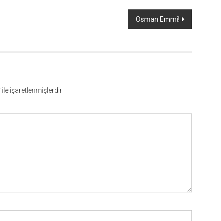
Osman Emmi!
*
ile işaretlenmişlerdir