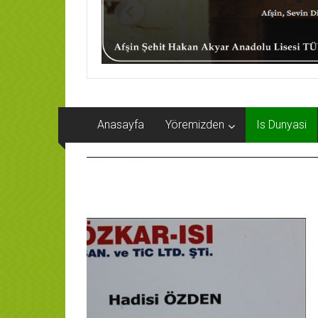
Anasayfa
Yöremizden
Is Dunyasi