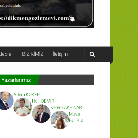
deolar
BİZ KİMİZ
İletişim
Yazarlarımız
Adem KÖKER
Halil DEMİR
Kerem AKPINAR
Musa
BÜLBÜL