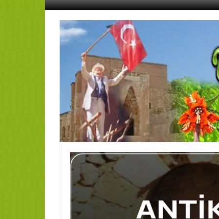
İçeriğe
geç
AFŞİN
YEDİSEVİN
HABER
Kahramanmaraş,Afşin,Sevin
Köyleri
Tanıtım
ve
Haber
Portalı