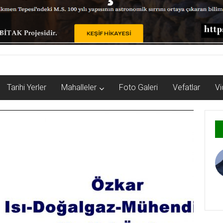
Tarihi Yerler
Mahalleler
Foto Galeri
Vefatlar
Vi