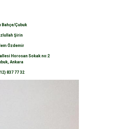
ı Bahçe/Çubuk
zlullah Şirin
lem Özdemir
llesi Horosan Sokak no:2
buk, Ankara
12) 837 77 32