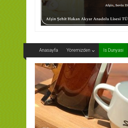
Anasayfa
Yöremizden
Is Dunyasi