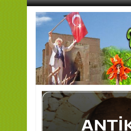
İçeriğe
geç
AFŞİN
YEDİSEVİN
HABER
Kahramanmaraş,Afşin,Sevin
Köyleri
Tanıtım
ve
Haber
Portalı