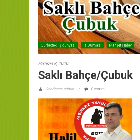
Gurbetteki iş dunyasi
Is Dunyasi
Manşet Haber
Haziran 8, 2020
Saklı Bahçe/Çubuk
Gönderen: admin
0 yorum