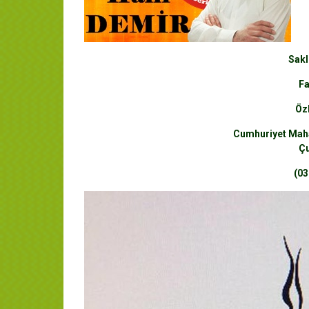
Sakl
Fa
Öz
Cumhuriyet Maha
Çu
(03