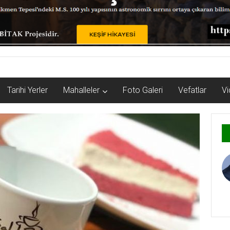
Tarihi Yerler
Mahalleler
Foto Galeri
Vefatlar
Vi