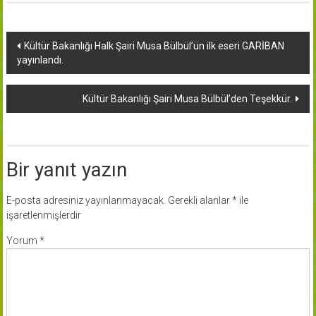
Yazı
Kültür Bakanlığı Halk Şairi Musa Bülbül’ün ilk eseri GARİBAN
yayınlandı.
dolaşımı
Kültür Bakanlığı Şairi Musa Bülbül’den Teşekkür.
Bir yanıt yazın
E-posta adresiniz yayınlanmayacak.
Gerekli alanlar
*
ile
işaretlenmişlerdir
Yorum
*