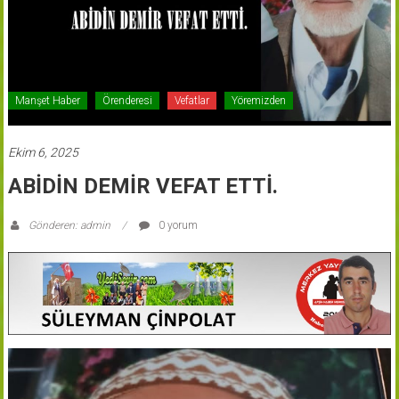
Manşet Haber
Örenderesi
Vefatlar
Yöremizden
Ekim 6, 2025
ABİDİN DEMİR VEFAT ETTİ.
Gönderen: admin
0 yorum