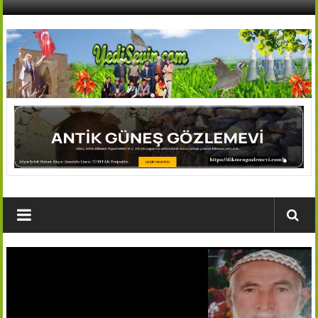
İçeriğe
geç
AFŞİN
YEDİSEVİN
HABER
Kahramanmaraş,Afşin,Sevin
Köyleri
Tanıtım
ve
Haber
Portalı