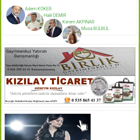
Adem KÖKER
Halil DEMİR
Kerem AKPINAR
Musa BÜLBÜL