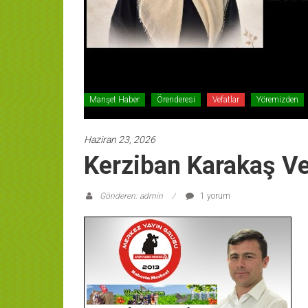
Manşet Haber
Örenderesi
Vefatlar
Yöremizden
Haziran 23, 2026
Kerziban Karakaş Vef
Gönderen: admin
1 yorum