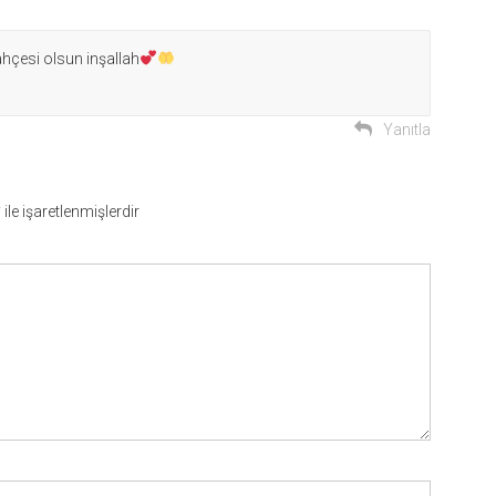
hçesi olsun inşallah
Yanıtla
*
ile işaretlenmişlerdir