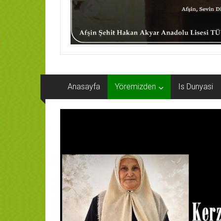
Anasayfa
Yöremizden
Is Dunyasi