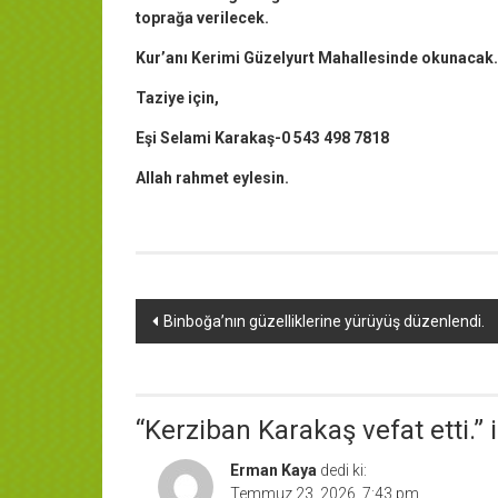
toprağa verilecek.
Kur’anı Kerimi Güzelyurt Mahallesinde okunacak.
Taziye için,
Eşi Selami Karakaş-0 543 498 7818
Allah rahmet eylesin.
Yazı
Binboğa’nın güzelliklerine yürüyüş düzenlendi.
dolaşımı
“
Kerziban Karakaş vefat etti.
” 
Erman Kaya
dedi ki:
Temmuz 23, 2026, 7:43 pm