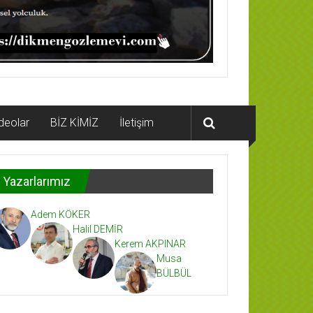
deolar
BİZ KİMİZ
İletişim
Yazarlarımız
Adem KÖKER
Halil DEMİR
Kerem AKPINAR
Musa
BÜLBÜL