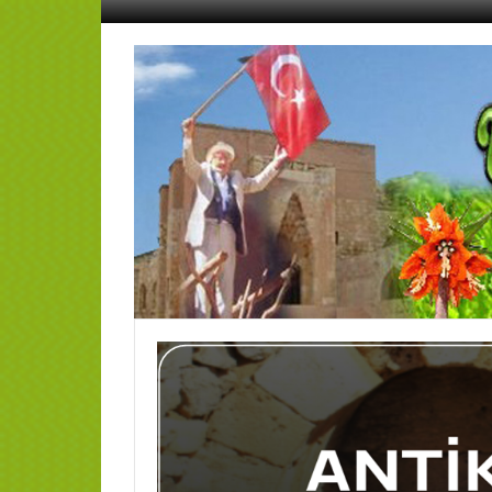
İçeriğe
geç
AFŞİN
YEDİSEVİN
HABER
Kahramanmaraş,Afşin,Sevin
Köyleri
Tanıtım
ve
Haber
Portalı