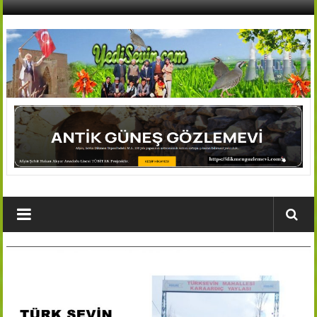
İçeriğe
geç
AFŞİN
YEDİSEVİN
HABER
Kahramanmaraş,Afşin,Sevin
Köyleri
Tanıtım
ve
Haber
Portalı