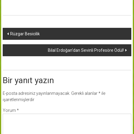
Yazı
Rüzgar Besicilik
dolaşımı
Bilal Erdoğan’dan Sevinli Profesöre Ödül!
Bir yanıt yazın
E-posta adresiniz yayınlanmayacak.
Gerekli alanlar
*
ile
işaretlenmişlerdir
Yorum
*