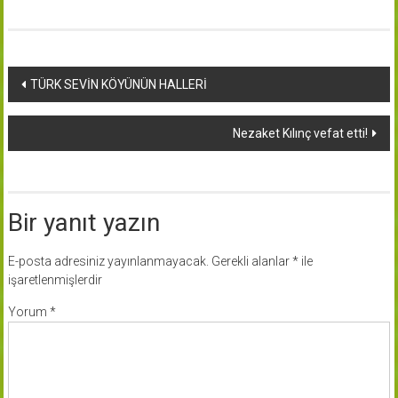
Yazı
TÜRK SEVİN KÖYÜNÜN HALLERİ
dolaşımı
Nezaket Kılınç vefat etti!
Bir yanıt yazın
E-posta adresiniz yayınlanmayacak.
Gerekli alanlar
*
ile
işaretlenmişlerdir
Yorum
*