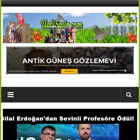
İçeriğe
geç
AFŞİN
YEDİSEVİN
HABER
Kahramanmaraş,Afşin,Sevin
Köyleri
Tanıtım
ve
Haber
Portalı