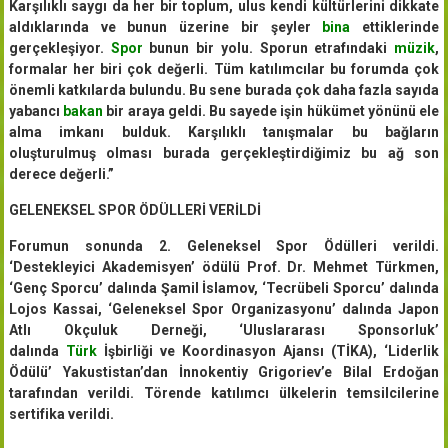
Karşılıklı saygı da her bir toplum, ulus kendi kültürlerini dikkate
aldıklarında ve bunun üzerine bir şeyler
bina
ettiklerinde
gerçekleşiyor.
Spor
bunun bir yolu. Sporun etrafındaki
müzik
,
formalar her biri çok değerli. Tüm katılımcılar bu forumda çok
önemli katkılarda bulundu. Bu sene burada çok daha fazla sayıda
yabancı
bakan
bir araya geldi. Bu sayede işin hükümet yönünü ele
alma imkanı bulduk. Karşılıklı tanışmalar bu bağların
oluşturulmuş olması burada gerçekleştirdiğimiz bu ağ son
derece değerli.”
GELENEKSEL SPOR ÖDÜLLERİ VERİLDİ
Forumun sonunda 2. Geleneksel Spor Ödülleri verildi.
‘Destekleyici Akademisyen’ ödülü Prof. Dr. Mehmet Türkmen,
‘Genç Sporcu’ dalında Şamil İslamov, ‘Tecrübeli Sporcu’ dalında
Lojos Kassai, ‘Geleneksel Spor Organizasyonu’ dalında Japon
Atlı Okçuluk Derneği, ‘Uluslararası Sponsorluk’
dalında
Türk
İşbirliği ve Koordinasyon Ajansı (TİKA), ‘Liderlik
Ödülü’ Yakustistan’dan İnnokentiy Grigoriev’e Bilal Erdoğan
tarafından verildi. Törende katılımcı ülkelerin temsilcilerine
sertifika verildi.