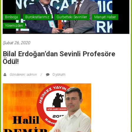
Binboğa
Burokratlarimiz
Gurbetteki Sevinliler
Manşet Haber
Yöremizden
Şubat 26, 2020
Bilal Erdoğan’dan Sevinli Profesöre
Ödül!
Gönderen: admin
0 yorum