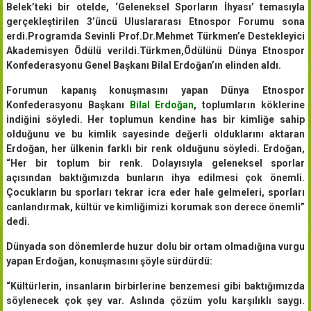
Belek’teki bir otelde, ‘Geleneksel Sporların İhyası’ temasıyla
gerçekleştirilen 3’üncü Uluslararası Etnospor Forumu sona
erdi.Programda Sevinli Prof.Dr.Mehmet Türkmen’e Destekleyici
Akademisyen Ödülü verildi.Türkmen,Ödülünü Dünya Etnospor
Konfederasyonu Genel Başkanı Bilal Erdoğan’ın elinden aldı.
Forumun kapanış konuşmasını yapan Dünya Etnospor
Konfederasyonu Başkanı
Bilal Erdoğan
, toplumların köklerine
indiğini söyledi. Her toplumun kendine has bir kimliğe sahip
olduğunu ve bu kimlik sayesinde değerli olduklarını aktaran
Erdoğan, her ülkenin farklı bir renk olduğunu söyledi. Erdoğan,
“Her bir toplum bir renk. Dolayısıyla geleneksel sporlar
açısından baktığımızda bunların ihya edilmesi çok önemli.
Çocukların bu sporları tekrar icra eder hale gelmeleri, sporları
canlandırmak, kültür ve kimliğimizi korumak son derece önemli”
dedi.
Dünyada son dönemlerde huzur dolu bir ortam olmadığına vurgu
yapan Erdoğan, konuşmasını şöyle sürdürdü:
“Kültürlerin, insanların birbirlerine benzemesi gibi baktığımızda
söylenecek çok şey var. Aslında çözüm yolu karşılıklı saygı.