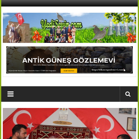
İçeriğe
geç
AFŞİN
YEDİSEVİN
HABER
Kahramanmaraş,Afşin,Sevin
Köyleri
Tanıtım
ve
Haber
Portalı