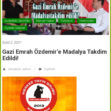
Gurbetteki Sevinliler
Manşet Haber
Türksevin
Yöremizden
Ziyarete Gelenler
Eylül 2, 2021
Gazi Emrah Özdemir’e Madalya Takdim
Edildi!
Gönderen: admin
0 yorum