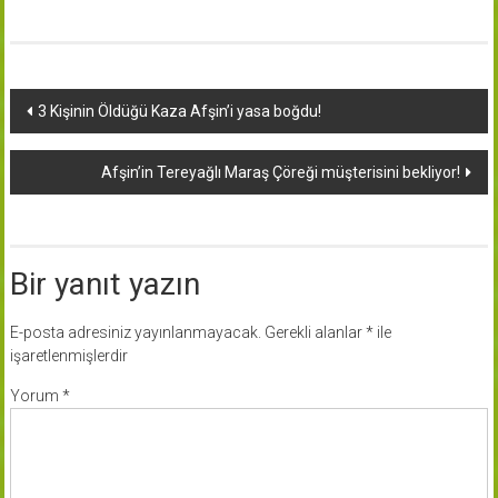
Yazı
3 Kişinin Öldüğü Kaza Afşin’i yasa boğdu!
dolaşımı
Afşin’in Tereyağlı Maraş Çöreği müşterisini bekliyor!
Bir yanıt yazın
E-posta adresiniz yayınlanmayacak.
Gerekli alanlar
*
ile
işaretlenmişlerdir
Yorum
*