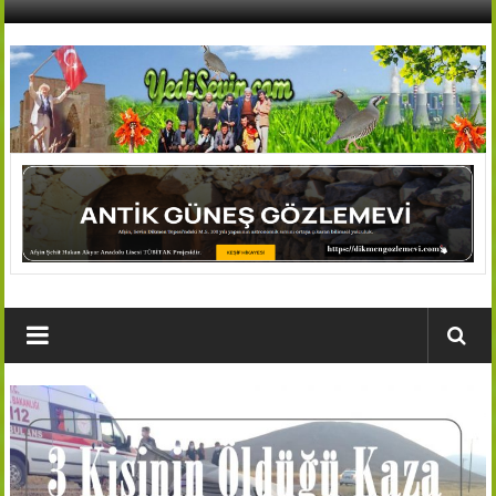
İçeriğe
geç
AFŞİN
YEDİSEVİN
HABER
Kahramanmaraş,Afşin,Sevin
Köyleri
Tanıtım
ve
Haber
Portalı