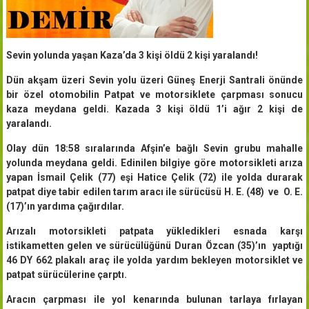
Sevin yolunda yaşan Kaza’da 3 kişi öldü 2 kişi yaralandı!
Dün akşam üzeri Sevin yolu üzeri Güneş Enerji Santrali önünde
bir özel otomobilin Patpat ve motorsiklete çarpması sonucu
kaza meydana geldi. Kazada 3 kişi öldü 1’i ağır 2 kişi de
yaralandı.
Olay dün 18:58 sıralarında Afşin’e bağlı Sevin grubu mahalle
yolunda meydana geldi. Edinilen bilgiye göre motorsikleti arıza
yapan İsmail Çelik (77) eşi Hatice Çelik (72) ile yolda durarak
patpat diye tabir edilen tarım aracı ile sürücüsü H. E. (48) ve O. E.
(17)’ın yardıma çağırdılar.
Arızalı motorsikleti patpata yükledikleri esnada karşı
istikametten gelen ve sürücülüğünü Duran Özcan (35)’ın yaptığı
46 DY 662 plakalı araç ile yolda yardım bekleyen motorsiklet ve
patpat sürücülerine çarptı.
Aracın çarpması ile yol kenarında bulunan tarlaya fırlayan