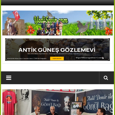
İçeriğe
geç
AFŞİN
YEDİSEVİN
HABER
Kahramanmaraş,Afşin,Sevin
Köyleri
Tanıtım
ve
Haber
Portalı