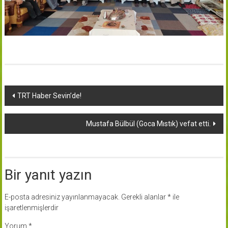
Yazı
TRT Haber Sevin’de!
dolaşımı
Mustafa Bülbül (Goca Mıstık) vefat etti.
Bir yanıt yazın
E-posta adresiniz yayınlanmayacak.
Gerekli alanlar
*
ile
işaretlenmişlerdir
Yorum
*