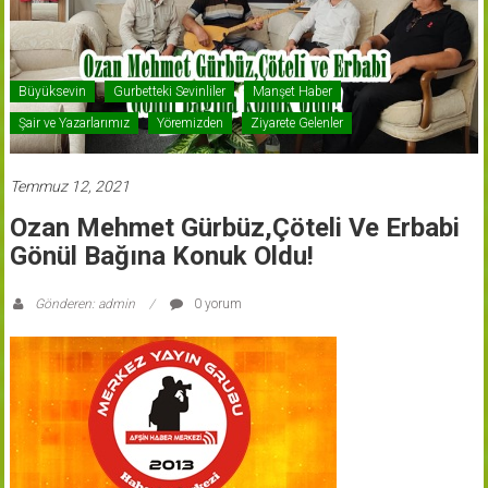
Büyüksevin
Gurbetteki Sevinliler
Manşet Haber
Şair ve Yazarlarımız
Yöremizden
Ziyarete Gelenler
Temmuz 12, 2021
Ozan Mehmet Gürbüz,Çöteli Ve Erbabi
Gönül Bağına Konuk Oldu!
Gönderen: admin
0 yorum