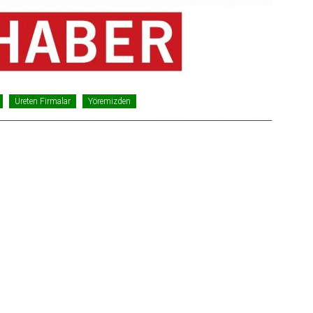
Üreten Firmalar
Yöremizden