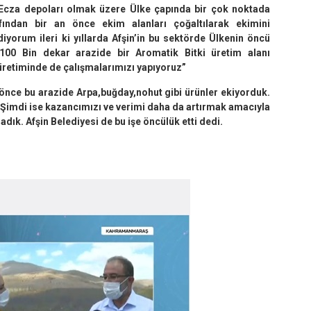
 Ecza depoları olmak üzere Ülke çapında bir çok noktada
afından bir an önce ekim alanları çoğaltılarak ekimini
iyorum ileri ki yıllarda Afşin’in bu sektörde Ülkenin öncü
e 100 Bin dekar arazide bir Aromatik Bitki üretim alanı
üretiminde de çalışmalarımızı yapıyoruz”
önce bu arazide Arpa,buğday,nohut gibi ürünler ekiyorduk.
ü. Şimdi ise kazancımızı ve verimi daha da artırmak amacıyla
dık. Afşin Belediyesi de bu işe öncülük etti dedi.