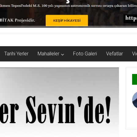
Tarihi Yerler
Mahalleler
Foto Galeri
Vefatlar
Vi