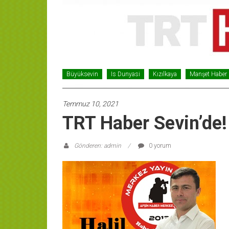
Büyüksevin
Is Dunyasi
Kızılkaya
Manşet Haber
Temmuz 10, 2021
TRT Haber Sevin’de!
Gönderen: admin
0 yorum