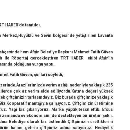
TRT HABER’de tanıtıldı.
n Merkez,Hüyüklü ve Sevin bölgesinde yetiştirilen Lavanta
 Bahçesinde hem Afşin Belediye Başkanı Mehmet Fatih Güven
 ile Röportaj gerçekleştiren TRT HABER ekibi Afşin’in
arasında olduğuna vurgu yaptı.
et Fatih Güven, şunları söyledi;
zerinde.Arazilerimizde verim azlığı nedeniyle yaklaşık 235
zilerde çok az verim elde ediliyordu.Katma değeri yüksek
ek çiftçimizin tarlasındayız. Biz burada çiftçimize yaklaşık
? Biz Kooparatif mantığıyla çalışıyoruz. Çiftçimizin üretimine
uz. Yağı biz çıkarıyoruz. Marka yaptık,tescillettik. Efsus
ı zamanda ev ekonomisini de destekleyen bir üretim şekli.
ına Belediye olarak biz üstlendik.Çiftçimizin ürettiklerini
rün haline getirip çiftçimiz adına satıyoruz. Hediyelik