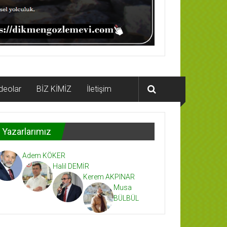
deolar
BİZ KİMİZ
İletişim
Yazarlarımız
Adem KÖKER
Halil DEMİR
Kerem AKPINAR
Musa
BÜLBÜL