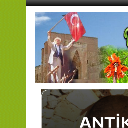
İçeriğe
geç
AFŞİN
YEDİSEVİN
HABER
Kahramanmaraş,Afşin,Sevin
Köyleri
Tanıtım
ve
Haber
Portalı