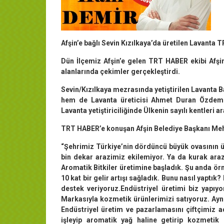
Afşin’e bağlı Sevin Kızılkaya’da üretilen Lavanta 
Dün İlçemiz Afşin’e gelen TRT HABER ekibi Afşi
alanlarında çekimler gerçekleştirdi.
Sevin/Kızılkaya mezrasında yetiştirilen Lavanta
hem de Lavanta üreticisi Ahmet Duran Özdemir
Lavanta yetiştiriciliğinde Ülkenin sayılı kentleri 
TRT HABER’e konuşan Afşin Belediye Başkanı Mehm
“Şehrimiz Türkiye’nin dördüncü büyük ovasının ü
bin dekar arazimiz ekilemiyor. Ya da kurak ara
Aromatik Bitkiler üretimine başladık. Şu anda örn
10 kat bir gelir artışı sağladık. Bunu nasıl yaptık
destek veriyoruz.Endüstriyel üretimi biz yapıyor
Markasıyla kozmetik ürünlerimizi satıyoruz. Ayn
Endüstriyel üretim ve pazarlamasını çiftçimiz ad
işleyip aromatik yağ haline getirip kozmetik ü