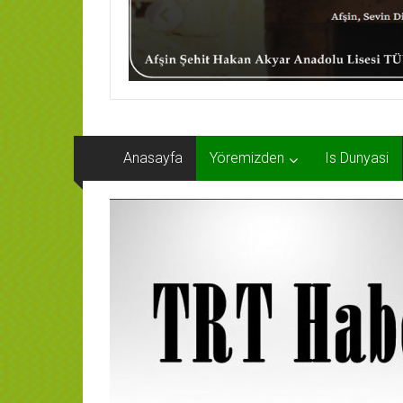
Anasayfa
Yöremizden
Is Dunyasi