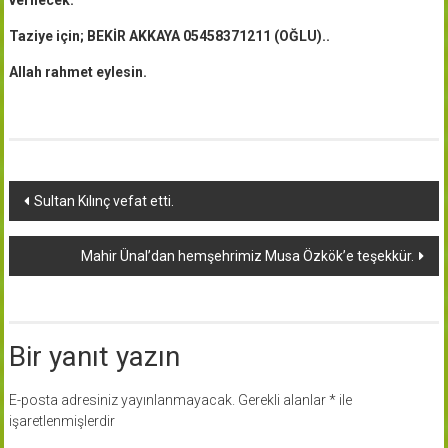
Taziye için; BEKİR AKKAYA 05458371211 (OĞLU)..
Allah rahmet eylesin.
Yazı
Sultan Kılınç vefat etti.
dolaşımı
Mahir Ünal’dan hemşehrimiz Musa Özkök’e teşekkür.
Bir yanıt yazın
E-posta adresiniz yayınlanmayacak.
Gerekli alanlar
*
ile
işaretlenmişlerdir