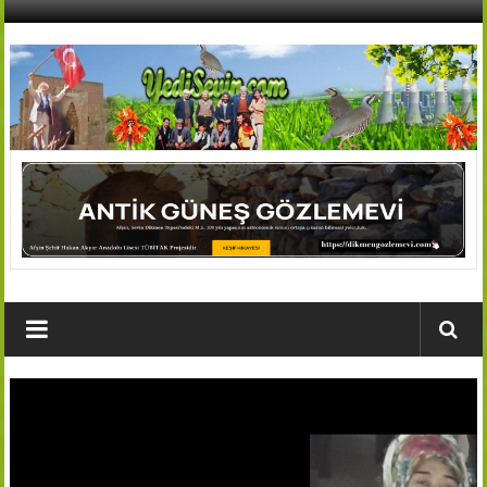
İçeriğe
geç
AFŞİN
YEDİSEVİN
HABER
Kahramanmaraş,Afşin,Sevin
Köyleri
Tanıtım
ve
Haber
Portalı