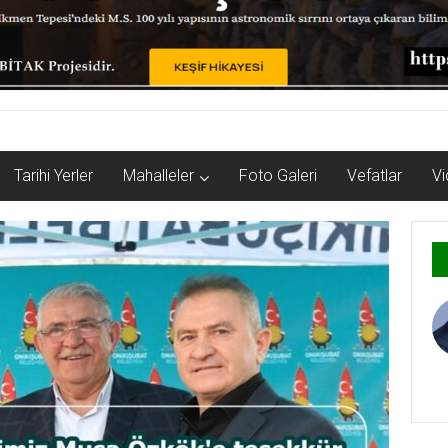
Tarihi Yerler
Mahalleler
Foto Galeri
Vefatlar
Vi