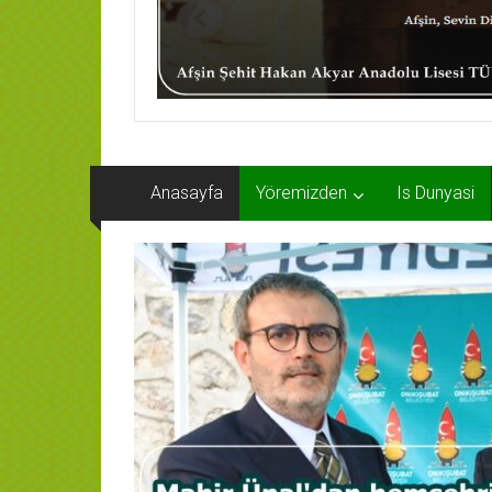
Anasayfa
Yöremizden
Is Dunyasi