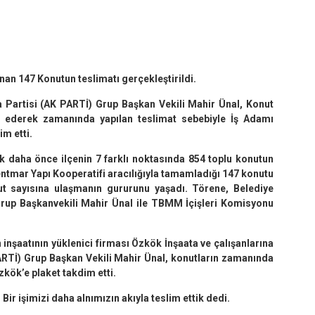
n 147 Konutun teslimatı gerçekleştirildi.
a Partisi (AK PARTİ) Grup Başkan Vekili Mahir Ünal, Konut
ür ederek zamanında yapılan teslimat sebebiyle İş Adamı
m etti.
ak daha önce ilçenin 7 farklı noktasında 854 toplu konutun
entmar Yapı Kooperatifi aracılığıyla tamamladığı 147 konutu
t sayısına ulaşmanın gururunu yaşadı. Törene, Belediye
 Grup Başkanvekili Mahir Ünal ile TBMM İçişleri Komisyonu
inşaatının yüklenici firması Özkök İnşaata ve çalışanlarına
ARTİ) Grup Başkan Vekili Mahir Ünal, konutların zamanında
kök’e plaket takdim etti.
r işimizi daha alnımızın akıyla teslim ettik dedi.