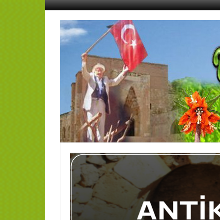
İçeriğe
geç
AFŞİN
YEDİSEVİN
HABER
Kahramanmaraş,Afşin,Sevin
Köyleri
Tanıtım
ve
Haber
Portalı