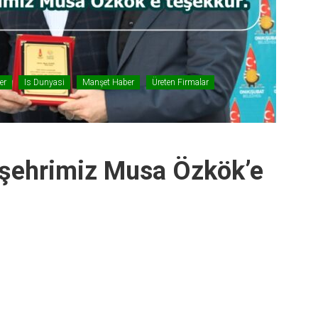
er
Is Dunyasi
Manşet Haber
Üreten Firmalar
şehrimiz Musa Özkök’e