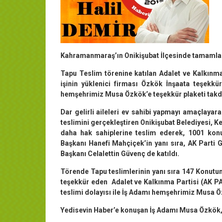
Kahramanmaraş’ın Onikişubat İlçesinde tamamlana
Tapu Teslim törenine katılan Adalet ve Kalkınm
işinin yüklenici firması Özkök İnşaata teşekk
hemşehrimiz Musa Özkök’e teşekkür plaketi takdi
Dar gelirli aileleri ev sahibi yapmayı amaçlayar
teslimini gerçekleştiren Onikişubat Belediyesi, K
daha hak sahiplerine teslim ederek, 1001 konu
Başkanı Hanefi Mahçiçek’in yanı sıra, AK Parti
Başkanı Celalettin Güvenç de katıldı.
Törende Tapu teslimlerinin yanı sıra 147 Konutun 
teşekkür eden Adalet ve Kalkınma Partisi (AK P
teslimi dolayısı ile İş Adamı hemşehrimiz Musa Öz
Yedisevin Haber’e konuşan İş Adamı Musa Özkök, Bi