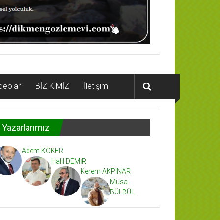
deolar
BİZ KİMİZ
İletişim
Yazarlarımız
Adem KÖKER
Halil DEMİR
Kerem AKPINAR
Musa
BÜLBÜL