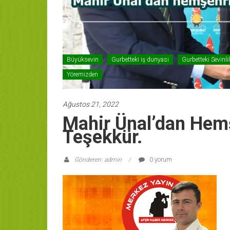
Büyüksevin
Gurbetteki iş dunyasi
Gurbetteki Sevinlil
Yöremizden
Ağustos 21, 2022
Mahir Ünal’dan Hem
Teşekkür.
Gönderen: admin
0 yorum