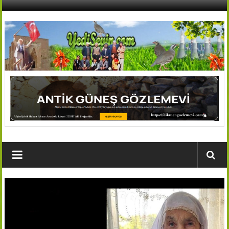
İçeriğe
geç
AFŞİN
YEDİSEVİN
HABER
Kahramanmaraş,Afşin,Sevin
Köyleri
Tanıtım
ve
Haber
Portalı