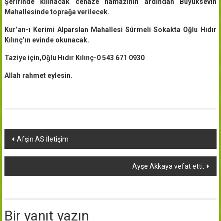
Şerifinde kılınacak cenaze namazının ardından Büyüksevin
Mahallesinde toprağa verilecek.
Kur’an-ı Kerimi Alparslan Mahallesi Sürmeli Sokakta Oğlu Hıdır
Kılınç’ın evinde okunacak.
Taziye için,Oğlu Hıdır Kılınç-0 543 671 0930
Allah rahmet eylesin.
Yazı
Afşin AS İletişim
dolaşımı
Ayşe Akkaya vefat etti.
Bir yanıt yazın