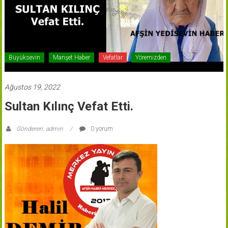
Büyüksevin
Manşet Haber
Vefatlar
Yöremizden
Ağustos 19, 2022
Sultan Kılınç Vefat Etti.
Gönderen: admin
0 yorum