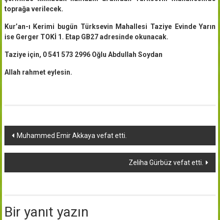
toprağa verilecek.
Kur’an-ı Kerimi bugün Türksevin Mahallesi Taziye Evinde Yarın
ise Gerger TOKİ 1. Etap GB27 adresinde okunacak.
Taziye için, 0 541 573 2996 Oğlu Abdullah Soydan
Allah rahmet eylesin.
Yazı
Muhammed Emir Akkaya vefat etti.
dolaşımı
Zeliha Gürbüz vefat etti.
Bir yanıt yazın