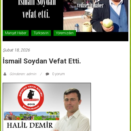
Manşet Haber
Türksevin
Yöremizden
Şubat 18, 2026
İsmail Soydan Vefat Etti.
Gönderen: admin
0 yorum