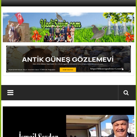
İçeriğe
geç
AFŞİN
YEDİSEVİN
HABER
Kahramanmaraş,Afşin,Sevin
Köyleri
Tanıtım
ve
Haber
Portalı