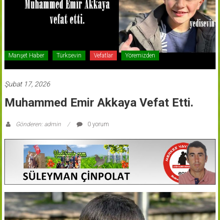
Manşet Haber
Türksevin
Vefatlar
Yöremizden
Şubat 17, 2026
Muhammed Emir Akkaya Vefat Etti.
Gönderen: admin
0 yorum