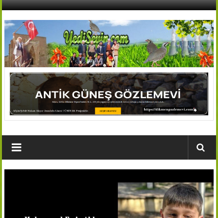
İçeriğe
geç
AFŞİN
YEDİSEVİN
HABER
Kahramanmaraş,Afşin,Sevin
Köyleri
Tanıtım
ve
Haber
Portalı