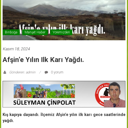
Binboğa
Manşet Haber
Yöremizden
Kasım 18, 2024
Afşin’e Yılın Ilk Karı Yağdı.
Gönderen: admin
0 yorum
Kış kapıya dayandı. İlçemiz Afşin’e yılın ilk karı gece saatlerinde
yağdı.