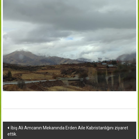
Yazı
İbiş Ali Amcanın Mekanında Erden Aile Kabristanlığını ziyaret
ettik.
dolaşımı