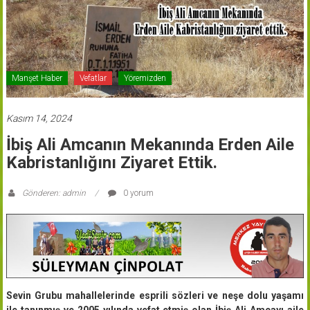
Manşet Haber
Vefatlar
Yöremizden
Kasım 14, 2024
İbiş Ali Amcanın Mekanında Erden Aile
Kabristanlığını Ziyaret Ettik.
Gönderen: admin
0 yorum
Sevin Grubu mahallelerinde esprili sözleri ve neşe dolu yaşamı
ile tanınmış ve 2005 yılında vefat etmiş olan İbiş Ali Amcayı aile