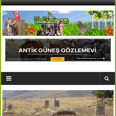
İçeriğe
geç
AFŞİN
YEDİSEVİN
HABER
Kahramanmaraş,Afşin,Sevin
Köyleri
Tanıtım
ve
Haber
Portalı