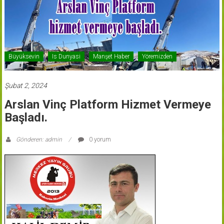
Büyüksevin
Is Dunyasi
Manşet Haber
Yöremizden
Şubat 2, 2024
Arslan Vinç Platform Hizmet Vermeye
Başladı.
Gönderen: admin
0 yorum