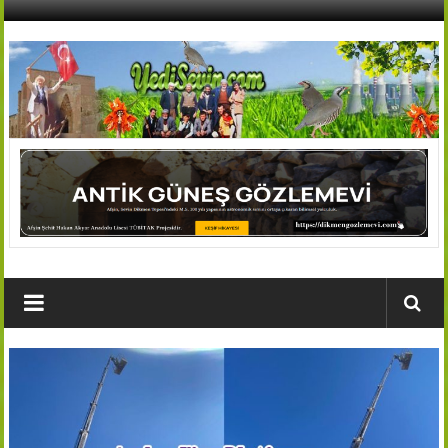
İçeriğe
geç
AFŞİN
YEDİSEVİN
HABER
Kahramanmaraş,Afşin,Sevin
Köyleri
Tanıtım
ve
Haber
Portalı