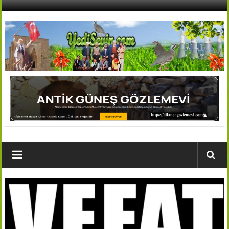
İçeriğe
geç
AFŞİN
YEDİSEVİN
HABER
Kahramanmaraş,Afşin,Sevin
Köyleri
Tanıtım
ve
Haber
Portalı