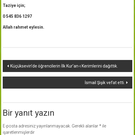
Taziye için;
0 545 836 1297
Allah rahmet eylesin.
Yazı
Küçüksevin’de öğrencilerin İlk Kur’an-ı Kerimlerini dağıttık.
dolaşımı
İsmail Şişik vefat etti.
Bir yanıt yazın
E-posta adresiniz yayınlanmayacak.
Gerekli alanlar
*
ile
işaretlenmişlerdir