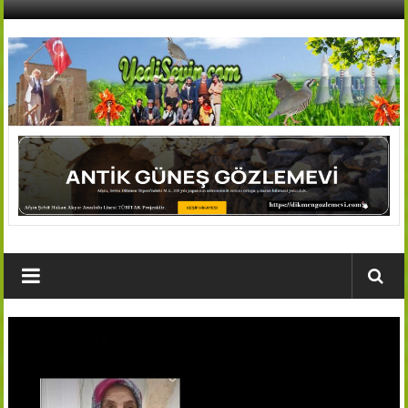
İçeriğe
geç
AFŞİN
YEDİSEVİN
HABER
Kahramanmaraş,Afşin,Sevin
Köyleri
Tanıtım
ve
Haber
Portalı