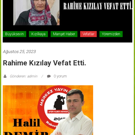
Büyüksevin
Kızılkaya
Manşet Haber
Vefatlar
Yöremizden
Ağustos 25, 2023
Rahime Kızılay Vefat Etti.
Gönderen: admin
0 yorum