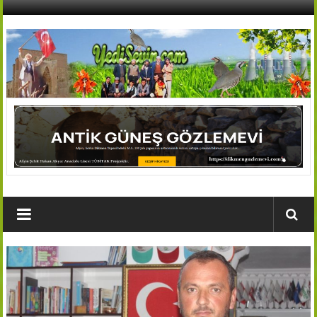
İçeriğe
geç
AFŞİN
YEDİSEVİN
HABER
Kahramanmaraş,Afşin,Sevin
Köyleri
Tanıtım
ve
Haber
Portalı