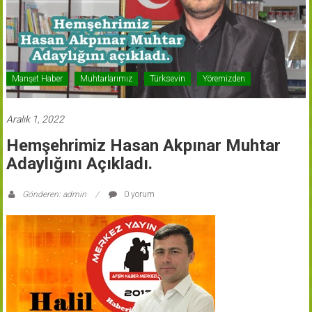
Manşet Haber
Muhtarlarımız
Türksevin
Yöremizden
Aralık 1, 2022
Hemşehrimiz Hasan Akpınar Muhtar
Adaylığını Açıkladı.
Gönderen: admin
0 yorum