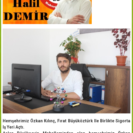
Hemşehrimiz Özkan Kılınç, Fırat Büyüköztürk Ile Birlikte Sigorta
Iş Yeri Açtı.