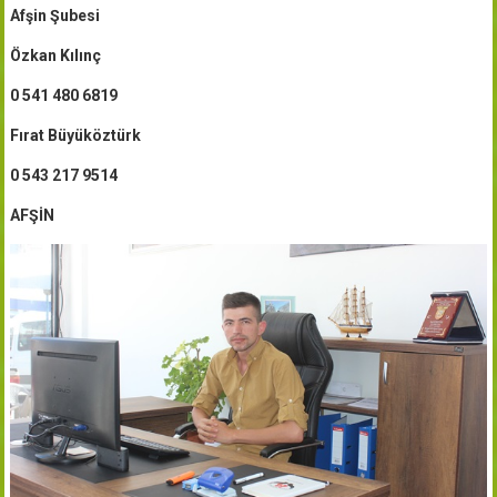
Afşin Şubesi
Özkan Kılınç
0 541 480 6819
Fırat Büyüköztürk
0 543 217 9514
AFŞİN