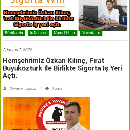
Büyüksevin
Is Dunyasi
Manşet Haber
Yöremizden
Ağustos 1, 2022
Hemşehrimiz Özkan Kılınç, Fırat
Büyüköztürk Ile Birlikte Sigorta Iş Yeri
Açtı.
Gönderen: admin
0 yorum