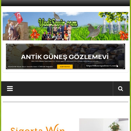
İçeriğe
geç
AFŞİN
YEDİSEVİN
HABER
Kahramanmaraş,Afşin,Sevin
Köyleri
Tanıtım
ve
Haber
Portalı