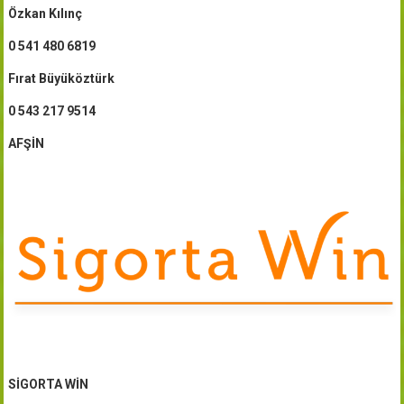
Özkan Kılınç
0 541 480 6819
Fırat Büyüköztürk
0 543 217 9514
AFŞİN
SİGORTA WİN