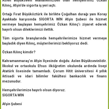
Aslen Büyüksevin Mahallemizden olan hemşehrimiz Özkan
Kılınç, Afşin’de sigorta iş yeri açtı.
Ortağı Fırat Büyüköztürk ile birlikte Çoğulhan durağı yanı Koray
Ayakkabı karşısında SİGORTA WİN Afşin Şubesi ile hizmet
vermeye başlayan hemşehrimiz Özkan Kılınç’ı ziyaret ederek
hayırlı olsun dileklerimizi ilettik.
Tüm sigorta branşlarında hemşehrilerimize hizmet vermeye
başladık diyen Kılınç, müşterilerimizi bekliyoruz dedi.
Özkan Kılınç kimdir?
Kahramanmaraş’ın Afşin İlçesinde doğdu. Aslen Büyüksevinlidir.
İlkokul ve ortaokulu Efsus ilköğretim okulunda ardında liseyi
Atatürk lisesinde tamamladı. Çorum Hitit üniversitesi 4 yıllık
iktisadi ve idari bilimler fakültesi bankacılık ve finans
mezunudur.
Hemşehrilerimize hayırlı olsun diyoruz.
SİGORTA WİN
Afşin Şubesi