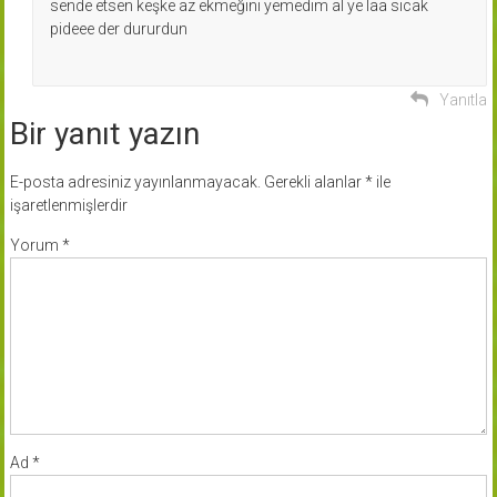
sende etsen keşke az ekmeğini yemedim al ye laa sıcak
pideee der dururdun
Yanıtla
Bir yanıt yazın
E-posta adresiniz yayınlanmayacak.
Gerekli alanlar
*
ile
işaretlenmişlerdir
Yorum
*
Ad
*