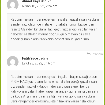
Ahmet Kaya
dedi ki:
Nisan 18, 2022, 9:24 pm
Rabbim mekanını cennet eylesin inşallah güzel insan Rabbim
senden razı olsun cennetiyle mukafatlandırsın biz senden
razıyız Afşinden bir Gara Haci geçti rüzgar gibi yapılan yalan
haberleri esefle kınıyorum doğruluğu olmayan bir şeyle
ancak günahın arınır Mekanın cennet ruhun şad olsun
Yanıtla
Fatih Yüce
dedi ki:
Eylül 23, 2022, 6:16 pm
Rabbim mekanını cennet eylesin inşallah başımız sağ olsun
PİRİM HACİ yavrularını kime emanet ettin yüreği güzel insan
biz senden razıydık Rabbim de razı olsun aynen bende
katılıyorum yalan haber yapanlar ancak günahını sildirir seni
bir koca Afşin tanır pirim yattığın yer nur göl olsun Rabbim
Seni Peygamberlere komşu etsin hakkım varsa helal olsun