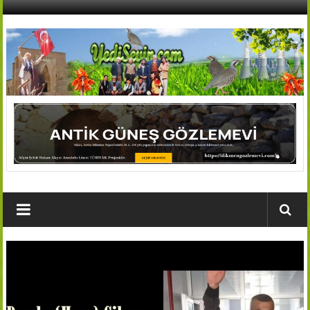
İçeriğe
geç
AFŞİN
YEDİSEVİN
HABER
Kahramanmaraş,Afşin,Sevin
Köyleri
Tanıtım
ve
Haber
Portalı