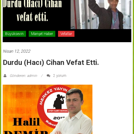
Büyüksevin
Manşet Haber
Vefatlar
Nisan 12, 2022
Durdu (Hacı) Cihan Vefat Etti.
Gönderen: admin
2 yorum