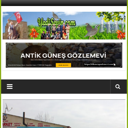
İçeriğe
geç
AFŞİN
YEDİSEVİN
HABER
Kahramanmaraş,Afşin,Sevin
Köyleri
Tanıtım
ve
Haber
Portalı