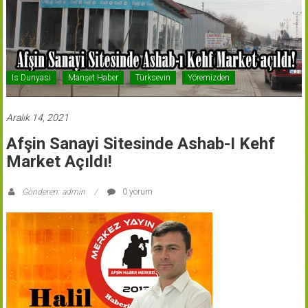
Is Dunyasi
Manşet Haber
Türksevin
Yöremizden
Aralık 14, 2021
Afşin Sanayi Sitesinde Ashab-I Kehf
Market Açıldı!
Gönderen: admin
0 yorum