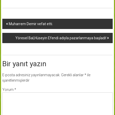
Yazı
Muharrem Demir vefat etti.
dolaşımı
Yöresel Bal,Hüseyin Efendi adıyla pazarlanmaya başladı!
Bir yanıt yazın
E-posta adresiniz yayınlanmayacak.
Gerekli alanlar
*
ile
işaretlenmişlerdir
Yorum
*