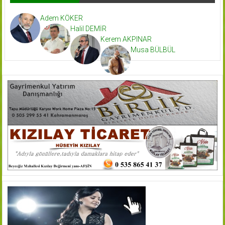
Adem KÖKER
Halil DEMİR
Kerem AKPINAR
Musa BÜLBÜL