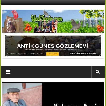
İçeriğe
geç
AFŞİN
YEDİSEVİN
HABER
Kahramanmaraş,Afşin,Sevin
Köyleri
Tanıtım
ve
Haber
Portalı