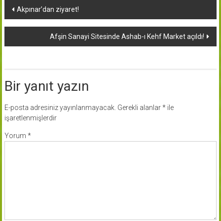
Yazı
Akpınar’dan ziyaret!
dolaşımı
Afşin Sanayi Sitesinde Ashab-ı Kehf Market açıldı!
Bir yanıt yazın
E-posta adresiniz yayınlanmayacak.
Gerekli alanlar
*
ile
işaretlenmişlerdir
Yorum
*