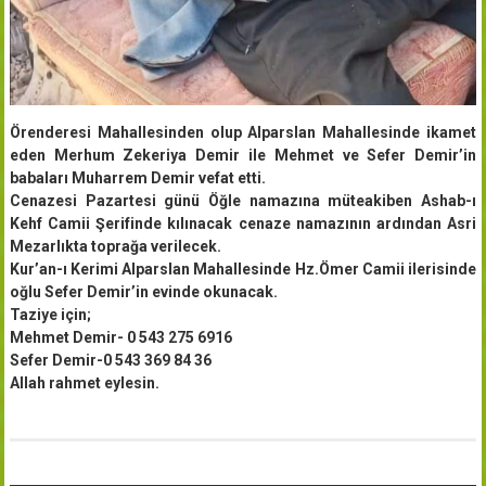
Örenderesi Mahallesinden olup Alparslan Mahallesinde ikamet
eden Merhum Zekeriya Demir ile Mehmet ve Sefer Demir’in
babaları Muharrem Demir vefat etti.
Cenazesi Pazartesi günü Öğle namazına müteakiben Ashab-ı
Kehf Camii Şerifinde kılınacak cenaze namazının ardından Asri
Mezarlıkta toprağa verilecek.
Kur’an-ı Kerimi Alparslan Mahallesinde Hz.Ömer Camii ilerisinde
oğlu Sefer Demir’in evinde okunacak.
Taziye için;
Mehmet Demir- 0 543 275 6916
Sefer Demir-0 543 369 84 36
Allah rahmet eylesin.