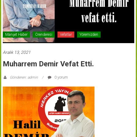
Manşet Haber
Örenderesi
Vefatlar
Yöremizden
Aralık 13, 2021
Muharrem Demir Vefat Etti.
Gönderen: admin
0 yorum