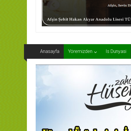
Anasayfa
Yöremizden
Is Dunyasi