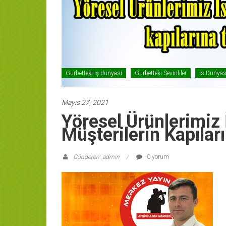
Gurbetteki iş dunyasi
Gurbetteki Sevinliler
Is Dunyas
Mayıs 27, 2021
Yöresel Ürünlerimiz 
Müşterilerin Kapılar
Gönderen: admin
0 yorum