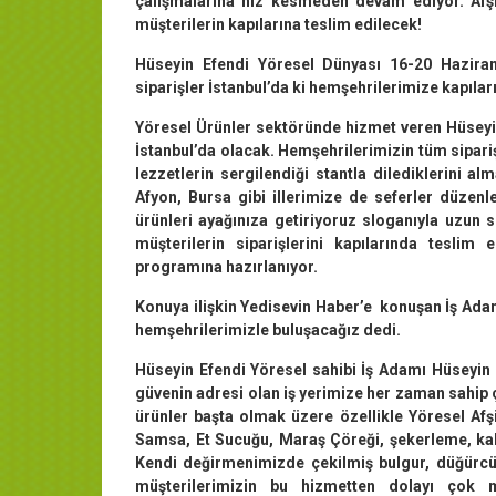
çalışmalarına hız kesmeden devam ediyor. Afş
müşterilerin kapılarına teslim edilecek!
Hüseyin Efendi Yöresel Dünyası 16-20 Haziran 
siparişler İstanbul’da ki hemşehrilerimize kapılar
Yöresel Ürünler sektöründe hizmet veren Hüseyi
İstanbul’da olacak. Hemşehrilerimizin tüm sipariş
lezzetlerin sergilendiği stantla dilediklerini 
Afyon, Bursa gibi illerimize de seferler düzen
ürünleri ayağınıza getiriyoruz sloganıyla uzun s
müşterilerin siparişlerini kapılarında tesli
programına hazırlanıyor.
Konuya ilişkin Yedisevin Haber’e konuşan İş Adamı
hemşehrilerimizle buluşacağız dedi.
Hüseyin Efendi Yöresel sahibi İş Adamı Hüseyin K
güvenin adresi olan iş yerimize her zaman sahip 
ürünler başta olmak üzere özellikle Yöresel Af
Samsa, Et Sucuğu, Maraş Çöreği, şekerleme, kahv
Kendi değirmenimizde çekilmiş bulgur, düğürcü
müşterilerimizin bu hizmetten dolayı çok 