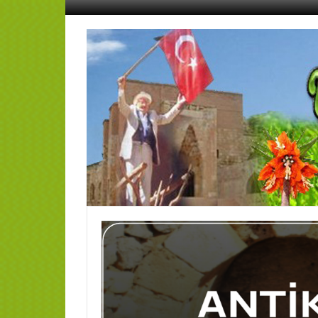
İçeriğe
geç
AFŞİN
YEDİSEVİN
HABER
Kahramanmaraş,Afşin,Sevin
Köyleri
Tanıtım
ve
Haber
Portalı