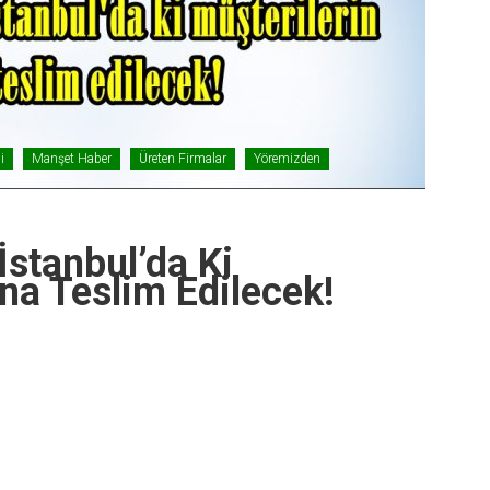
i
Manşet Haber
Üreten Firmalar
Yöremizden
İstanbul’da Ki
ına Teslim Edilecek!