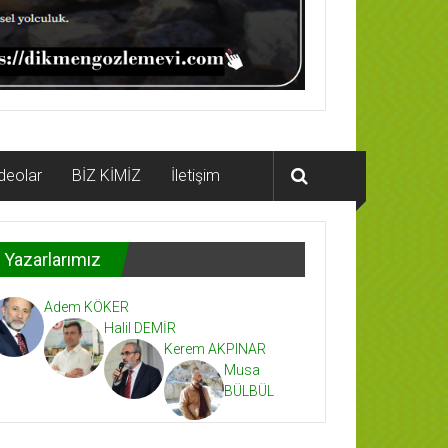
deolar
BİZ KİMİZ
İletişim
Yazarlarımız
Adem KÖKER
Halil DEMİR
Kerem AKPINAR
Musa
BÜLBÜL