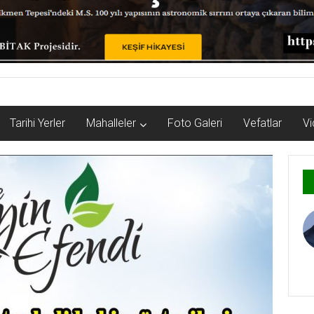
Tarihi Yerler
Mahalleler
Foto Galeri
Vefatlar
Vi