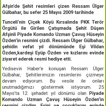
Afşin’de Şehit resimleri çizen Ressam Ülger
Gülbahar, bu sefer 25 Mayıs 2009 tarihinde
Tunceli’nin Çiçek Köyü Kırsalında PKK Terör
Örgütü ile Girilen Çatışmada Şehit Düşen
Afşinli Piyade Komando Uzman Çavuş Hüseyin
Özden’in resmini çizdi. Ressam Ülger Gülbahar,
şehidin vefat yıl dönümünde Eşi Vildan
Özden,kardeşi Eyüp Özden ve kızlarını evinde
ziyaret ederek resmi hediye etti.
Yedisevin Haber’e konuşan Ressam Ülger
Gülbahar, Şehitlerimizin resimlerini çizmeye
devam ediyorum. Bu vesile ile onları
unutmadığımızı göstermek istiyorum. 25
Mayıs’ta 12. şehadet yıl dönümü olan
Piyade
Komando Uzman Çavuş Hüseyin Özden’in
resmini çizdim. Eşini ve çocuklarını evinde