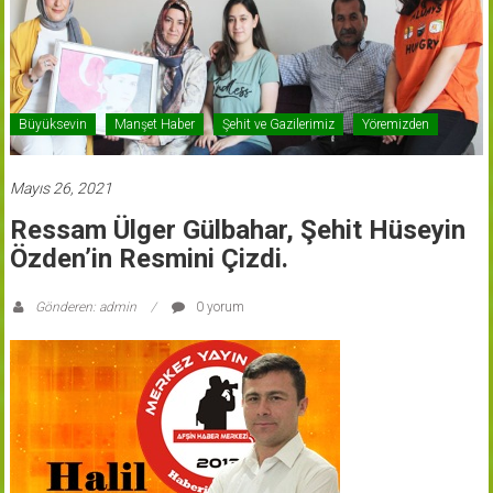
Büyüksevin
Manşet Haber
Şehit ve Gazilerimiz
Yöremizden
Mayıs 26, 2021
Ressam Ülger Gülbahar, Şehit Hüseyin
Özden’in Resmini Çizdi.
Gönderen: admin
0 yorum