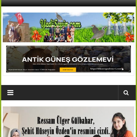
İçeriğe
geç
AFŞİN
YEDİSEVİN
HABER
Kahramanmaraş,Afşin,Sevin
Köyleri
Tanıtım
ve
Haber
Portalı