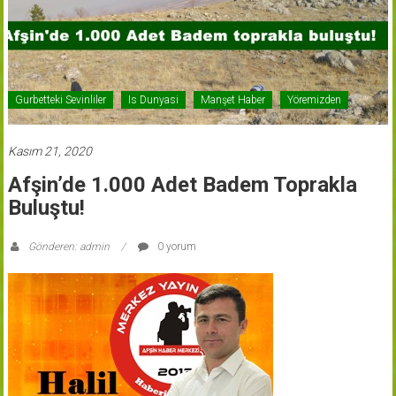
Gurbetteki Sevinliler
Is Dunyasi
Manşet Haber
Yöremizden
Kasım 21, 2020
Afşin’de 1.000 Adet Badem Toprakla
Buluştu!
Gönderen: admin
0 yorum