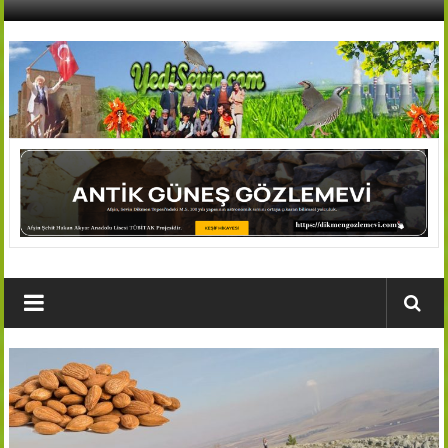
İçeriğe
geç
AFŞİN
YEDİSEVİN
HABER
Kahramanmaraş,Afşin,Sevin
Köyleri
Tanıtım
ve
Haber
Portalı