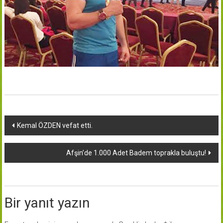
Yazı
Kemal ÖZDEN vefat etti.
dolaşımı
Afşin’de 1.000 Adet Badem toprakla buluştu!
Bir yanıt yazın