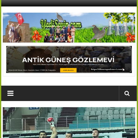
İçeriğe
geç
AFŞİN
YEDİSEVİN
HABER
Kahramanmaraş,Afşin,Sevin
Köyleri
Tanıtım
ve
Haber
Portalı