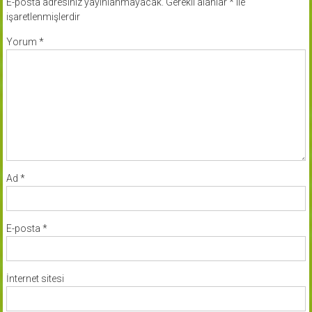
E-posta adresiniz yayınlanmayacak.
Gerekli alanlar
*
ile
işaretlenmişlerdir
Yorum
*
Ad
*
E-posta
*
İnternet sitesi