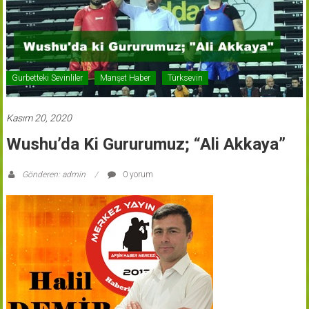
Gurbetteki Sevinliler
Manşet Haber
Türksevin
Kasım 20, 2020
Wushu’da Ki Gururumuz; “Ali Akkaya”
Gönderen: admin
0 yorum