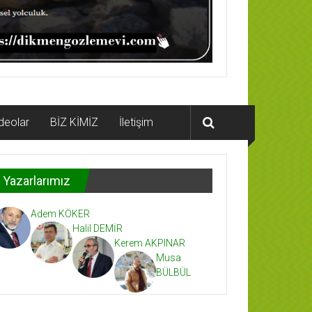
deolar
BİZ KİMİZ
İletişim
Yazarlarımız
Adem KÖKER
Halil DEMİR
Kerem AKPINAR
Musa
BÜLBÜL