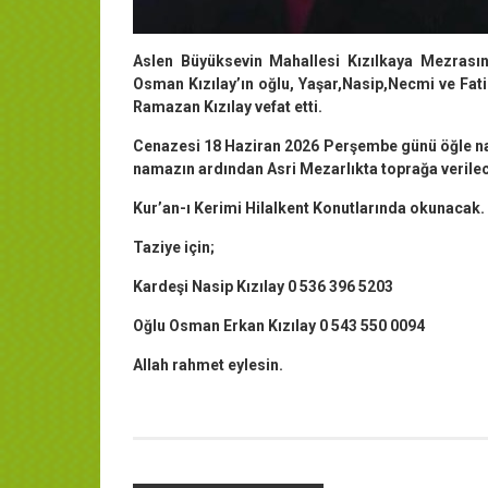
Aslen Büyüksevin Mahallesi Kızılkaya Mezrasın
Osman Kızılay’ın oğlu, Yaşar,Nasip,Necmi ve Fatih
Ramazan Kızılay vefat etti.
Cenazesi 18 Haziran 2026 Perşembe günü öğle na
namazın ardından Asri Mezarlıkta toprağa verile
Kur’an-ı Kerimi Hilalkent Konutlarında okunacak.
Taziye için;
Kardeşi Nasip Kızılay 0 536 396 5203
Oğlu Osman Erkan Kızılay 0 543 550 0094
Allah rahmet eylesin.