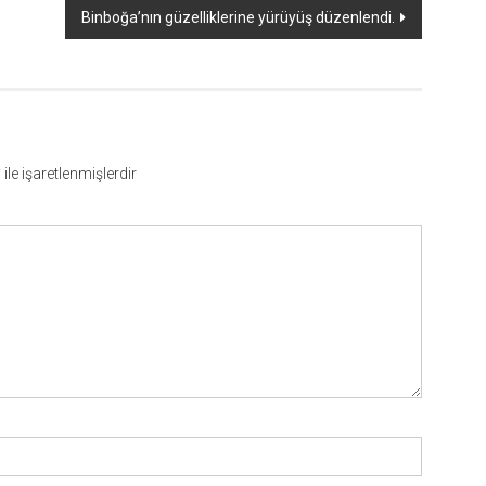
Binboğa’nın güzelliklerine yürüyüş düzenlendi.
*
ile işaretlenmişlerdir