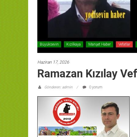
Büyüksevin
Kızılkaya
Manşet Haber
Vefatlar
Haziran 17, 2026
Ramazan Kızılay Vefa
Gönderen: admin
0 yorum