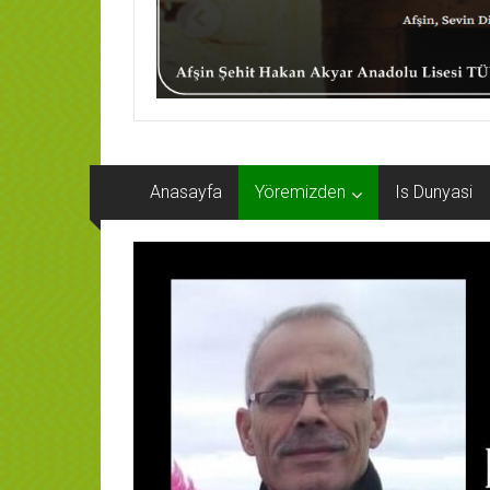
Anasayfa
Yöremizden
Is Dunyasi