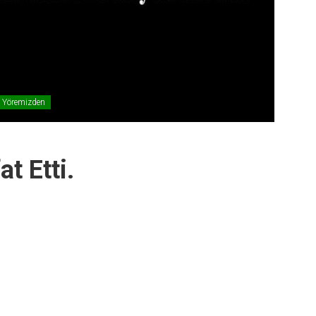
Yöremizden
t Etti.