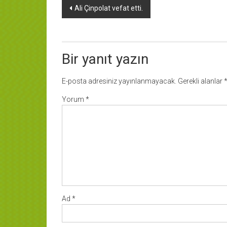
Yazı
Ali Çinpolat vefat etti.
dolaşımı
Bir yanıt yazın
E-posta adresiniz yayınlanmayacak.
Gerekli alanlar
Yorum
*
Ad
*