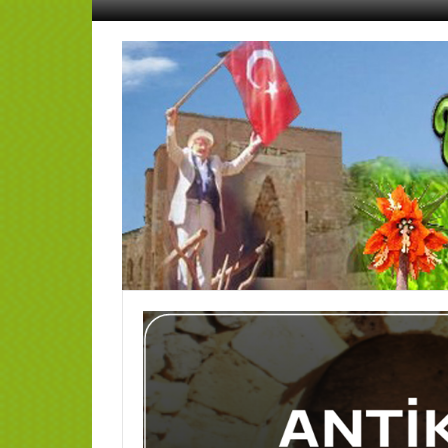
İçeriğe
geç
AFŞİN
YEDİSEVİN
HABER
Kahramanmaraş,Afşin,Sevin
Köyleri
Tanıtım
ve
Haber
Portalı