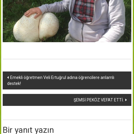
Yazı
Emekli öğretmen Veli Ertuğrul adına öğrencilere anlamlı
destek!
dolaşımı
ŞEMSİ PEKÖZ VEFAT ETTİ.
Bir yanıt yazın