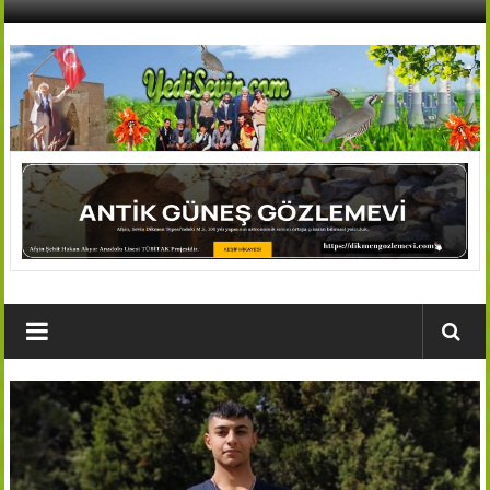
İçeriğe
geç
AFŞİN
YEDİSEVİN
HABER
Kahramanmaraş,Afşin,Sevin
Köyleri
Tanıtım
ve
Haber
Portalı