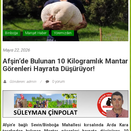
Binboğa
Manşet Haber
Yöremizden
Mayıs 22, 2026
Afşin’de Bulunan 10 Kilogramlık Mantar
Görenleri Hayrata Düşürüyor!
Gönderen: admin
0 yorum
Afşin’e bağlı Sevin/Binboğa Mahallesi kırsalında Arda Kara
tarafından bulunan Mantar görenleri hayrete düşürüyor. 10