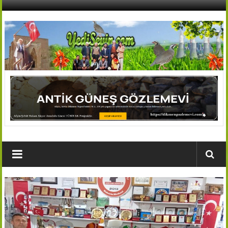
İçeriğe
geç
AFŞİN
YEDİSEVİN
HABER
Kahramanmaraş,Afşin,Sevin
Köyleri
Tanıtım
ve
Haber
Portalı