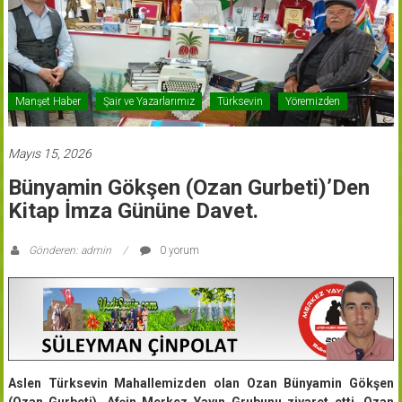
Manşet Haber
Şair ve Yazarlarımız
Türksevin
Yöremizden
Mayıs 15, 2026
Bünyamin Gökşen (Ozan Gurbeti)’den
Kitap İmza Gününe Davet.
Gönderen: admin
0 yorum
Aslen Türksevin Mahallemizden olan Ozan Bünyamin Gökşen
(Ozan Gurbeti), Afşin Merkez Yayın Grubunu ziyaret etti. Ozan