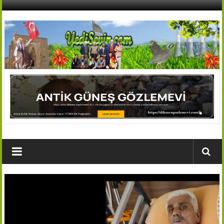
İçeriğe
geç
AFŞİN
YEDİSEVİN
HABER
Kahramanmaraş,Afşin,Sevin
Köyleri
Tanıtım
ve
Haber
Portalı