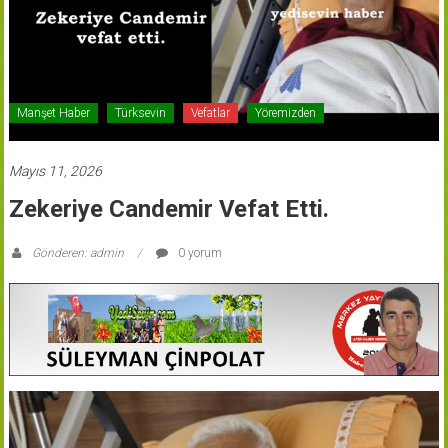
Manşet Haber
Türksevin
Vefatlar
Yöremizden
Mayıs 11, 2026
Zekeriye Candemir Vefat Etti.
Gönderen: admin
0 yorum