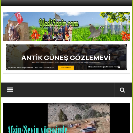
İçeriğe
geç
AFŞİN
YEDİSEVİN
HABER
Kahramanmaraş,Afşin,Sevin
Köyleri
Tanıtım
ve
Haber
Portalı