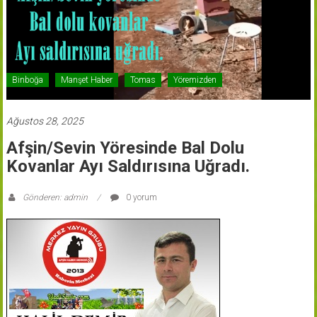
Binboğa
Manşet Haber
Tomas
Yöremizden
Ağustos 28, 2025
Afşin/Sevin Yöresinde Bal Dolu
Kovanlar Ayı Saldırısına Uğradı.
Gönderen: admin
0 yorum