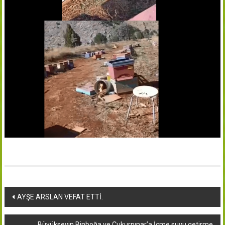
Yazı
AYŞE ARSLAN VEFAT ETTİ.
dolaşımı
Büyüksevin,Binboğa ve Çukurpınar’a İçme suyu getirme