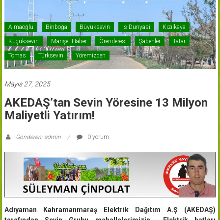
Almaoğlu
Binboğa
Büyüksevin
Is Dunyasi
Kızılkaya
Küçüksevin
Manşet Haber
Örenderesi
Şabenler
Tatar
Tomas
Türksevin
Yöremizden
Mayıs 27, 2025
AKEDAŞ’tan Sevin Yöresine 13 Milyon
Maliyetli Yatırım!
Gönderen: admin
0 yorum
Adıyaman Kahramanmaraş Elektrik Dağıtım A.Ş (AKEDAŞ)
tarafından Sevin Grubu mahallelerimizin Elektrik hatları