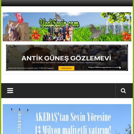
İçeriğe
geç
AFŞİN
YEDİSEVİN
HABER
Kahramanmaraş,Afşin,Sevin
Köyleri
Tanıtım
ve
Haber
Portalı