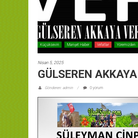
Küçüksevin
Manşet Haber
Vefatlar
Yöremizden
Nisan 5, 2025
GÜLSEREN AKKAYA 
Gönderen: admin
0 yorum