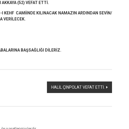
KKAYA (52) VEFAT ETTİ.
I KEHF CAMİİNDE KILINACAK NAMAZIN ARDINDAN SEVİN/
 VERİLECEK.
ALARINA BAŞSAĞLIĞI DİLERİZ.
HALİL ÇİNPOLAT VEFAT ETTİ.
*
ile işaretlenmişlerdir