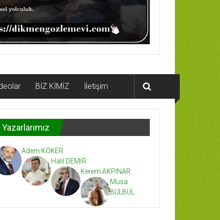
deolar
BİZ KİMİZ
İletişim
Yazarlarımız
Adem KÖKER
Halil DEMİR
Kerem AKPINAR
Musa
BÜLBÜL