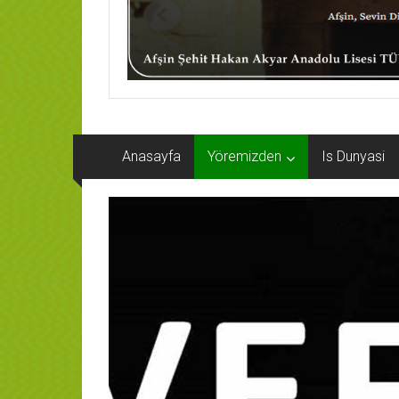
Anasayfa
Yöremizden
Is Dunyasi