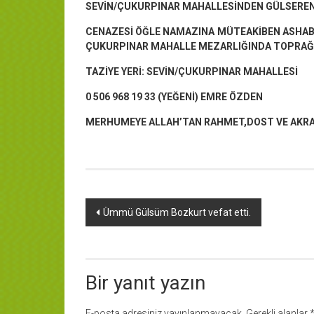
SEVİN/ÇUKURPINAR MAHALLESİNDEN GÜLSEREN A
CENAZESİ ÖĞLE NAMAZINA MÜTEAKİBEN ASHAB-
ÇUKURPINAR MAHALLE MEZARLIĞINDA TOPRAĞA
TAZİYE YERİ: SEVİN/ÇUKURPINAR MAHALLESİ
0 506 968 19 33 (YEĞENİ) EMRE ÖZDEN
MERHUMEYE ALLAH’TAN RAHMET,DOST VE AKRAB
Yazı
Ümmü Gülsüm Bozkurt vefat etti.
dolaşımı
Bir yanıt yazın
E-posta adresiniz yayınlanmayacak.
Gerekli alanlar