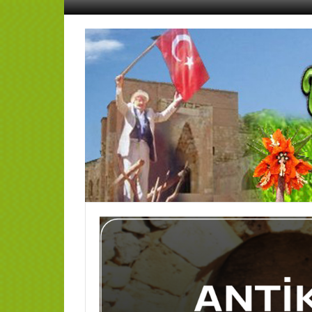
İçeriğe
geç
AFŞİN
YEDİSEVİN
HABER
Kahramanmaraş,Afşin,Sevin
Köyleri
Tanıtım
ve
Haber
Portalı