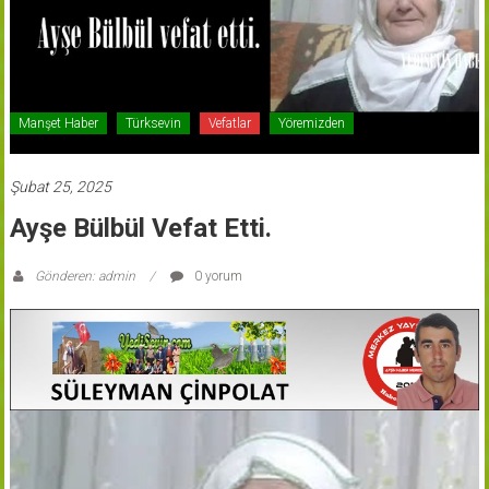
Manşet Haber
Türksevin
Vefatlar
Yöremizden
Şubat 25, 2025
Ayşe Bülbül Vefat Etti.
Gönderen: admin
0 yorum