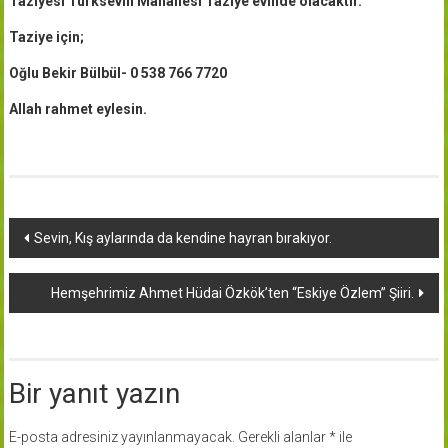
Taziyesi Türksevin Mahallesi Taziye evinde olacaktır.
Taziye için;
Oğlu Bekir Bülbül- 0 538 766 7720
Allah rahmet eylesin.
Yazı
Sevin, Kış aylarında da kendine hayran bırakıyor.
dolaşımı
Hemşehrimiz Ahmet Hüdai Özkök’ten “Eskiye Özlem” Şiiri.
Bir yanıt yazın
E-posta adresiniz yayınlanmayacak.
Gerekli alanlar
*
ile