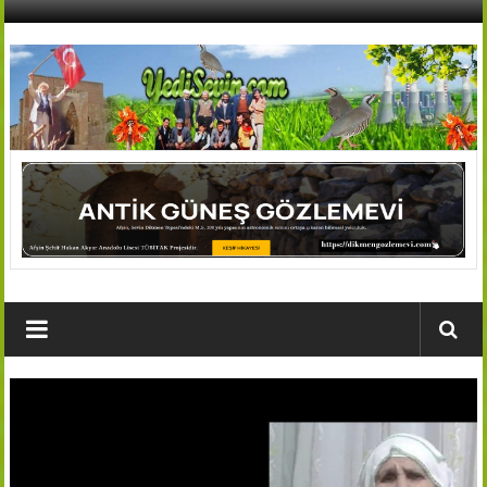
İçeriğe
geç
AFŞİN
YEDİSEVİN
HABER
Kahramanmaraş,Afşin,Sevin
Köyleri
Tanıtım
ve
Haber
Portalı