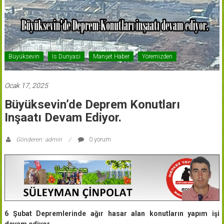
Büyüksevin
Is Dunyasi
Manşet Haber
Yöremizden
Ocak 17, 2025
Büyüksevin’de Deprem Konutları
Inşaatı Devam Ediyor.
Gönderen: admin
0 yorum
6 Şubat Depremlerinde ağır hasar alan konutların yapım işi
devam ediyor.