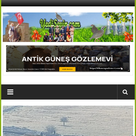
İçeriğe
geç
AFŞİN
YEDİSEVİN
HABER
Kahramanmaraş,Afşin,Sevin
Köyleri
Tanıtım
ve
Haber
Portalı